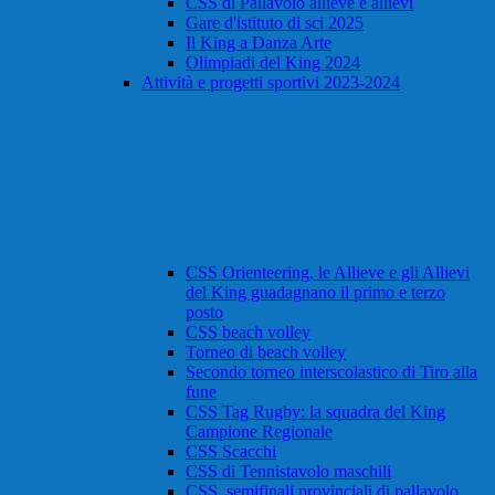
CSS di Pallavolo allieve e allievi
Gare d'istituto di sci 2025
Il King a Danza Arte
Olimpiadi del King 2024
Attività e progetti sportivi 2023-2024
CSS Orienteering, le Allieve e gli Allievi
del King guadagnano il primo e terzo
posto
CSS beach volley
Torneo di beach volley
Secondo torneo interscolastico di Tiro alla
fune
CSS Tag Rugby: la squadra del King
Campione Regionale
CSS Scacchi
CSS di Tennistavolo maschili
CSS, semifinali provinciali di pallavolo