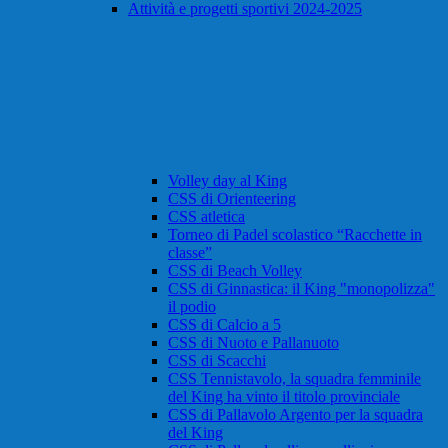
Attività e progetti sportivi 2024-2025
Volley day al King
CSS di Orienteering
CSS atletica
Torneo di Padel scolastico “Racchette in
classe”
CSS di Beach Volley
CSS di Ginnastica: il King "monopolizza"
il podio
CSS di Calcio a 5
CSS di Nuoto e Pallanuoto
CSS di Scacchi
CSS Tennistavolo, la squadra femminile
del King ha vinto il titolo provinciale
CSS di Pallavolo Argento per la squadra
del King