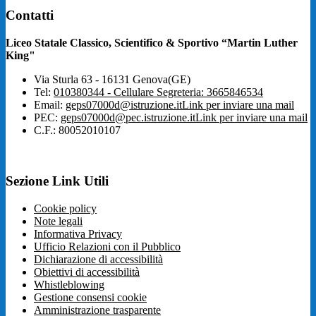
Contatti
Liceo Statale Classico, Scientifico & Sportivo “Martin Luther
King"
Via Sturla 63 - 16131 Genova(GE)
Tel:
010380344 - Cellulare Segreteria: 3665846534
Email:
geps07000d@istruzione.it
Link per inviare una mail
PEC:
geps07000d@pec.istruzione.it
Link per inviare una mail
C.F.: 80052010107
Sezione Link Utili
Cookie policy
Note legali
Informativa Privacy
Ufficio Relazioni con il Pubblico
Dichiarazione di accessibilità
Obiettivi di accessibilità
Whistleblowing
Gestione consensi cookie
Amministrazione trasparente