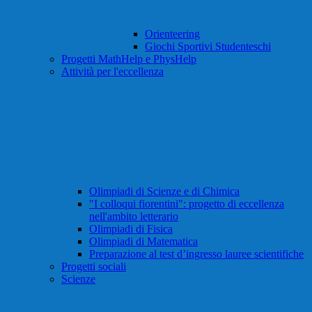
Orienteering
Giochi Sportivi Studenteschi
Progetti MathHelp e PhysHelp
Attività per l'eccellenza
Olimpiadi di Scienze e di Chimica
"I colloqui fiorentini": progetto di eccellenza
nell'ambito letterario
Olimpiadi di Fisica
Olimpiadi di Matematica
Preparazione al test d’ingresso lauree scientifiche
Progetti sociali
Scienze