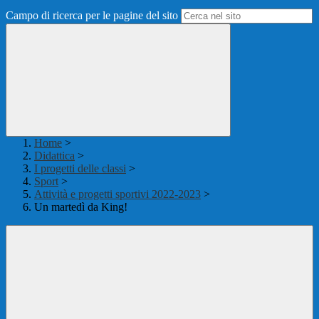
Campo di ricerca per le pagine del sito
Home
>
Didattica
>
I progetti delle classi
>
Sport
>
Attività e progetti sportivi 2022-2023
>
Un martedì da King!