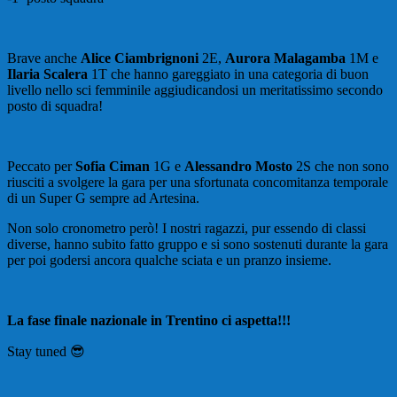
Brave anche
Alice Ciambrignoni
2E,
Aurora Malagamba
1M e
Ilaria Scalera
1T che hanno gareggiato in una categoria di buon
livello nello sci femminile aggiudicandosi un meritatissimo secondo
posto di squadra!
Peccato per
Sofia Ciman
1G e
Alessandro Mosto
2S che non sono
riusciti a svolgere la gara per una sfortunata concomitanza temporale
di un Super G sempre ad Artesina.
Non solo cronometro però! I nostri ragazzi, pur essendo di classi
diverse, hanno subito fatto gruppo e si sono sostenuti durante la gara
per poi godersi ancora qualche sciata e un pranzo insieme.
La fase finale nazionale in Trentino ci aspetta!!!
Stay tuned 😎