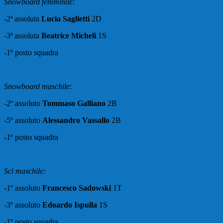
Snowboard femminile:
-2ª assoluta
Lucia Saglietti
2D
-3ª assoluta
Beatrice Micheli
1S
-1º posto squadra
Snowboard maschile
:
-2º assoluto
Tommaso Galliano
2B
-5º assoluto
Alessandro Vassallo
2B
-1º posto squadra
Sci maschile:
-1º assoluto
Francesco Sadowski
1T
-3º assoluto
Edoardo Ispulla
1S
-1º posto squadra