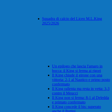
Squadra di calcio del Liceo M.L.King
2025/2026
Un epilogo che lascia l'amaro in
bocca: il King si ferma ai rigori
Il King chiude il girone con una
vittoria: 2-1 al Nautico e primo posto
confermato
Il King rallenta ma resta in vetta: 3-3
contro il Meucci
Il King non si ferma: 8-1 al Deledda
e primato confermato
Il King concede il bis: superato
anche il Pertini