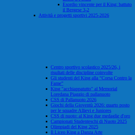
Esordio vincente per il King: battuto
il Bergese 3-2
Attività e progetti sportivi 2025-2026
Centro sportivo scolastico 2025/26, i
risultati delle discipline coinvolte
Gli studenti del King alla “Corsa Contro la
Fame”
King "acchiappatutto" al Memorial
Loredana Piaggio di pallanuoto
CSS di Pallanuoto 2026
Giochi della Gioventù 2026: quarto posto
per le squadre Allievi e Juniores
CSS di nuoto: al King due medaglie d'oro
Campionati Studenteschi di Nuoto 2025
Olimpiadi del King 2025
Il Liceo King a Danza Arte