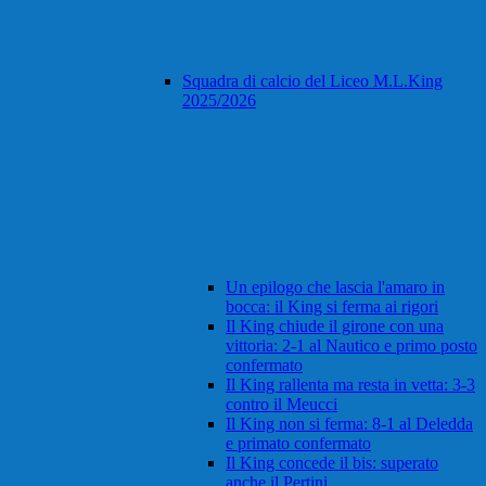
Squadra di calcio del Liceo M.L.King
2025/2026
Un epilogo che lascia l'amaro in
bocca: il King si ferma ai rigori
Il King chiude il girone con una
vittoria: 2-1 al Nautico e primo posto
confermato
Il King rallenta ma resta in vetta: 3-3
contro il Meucci
Il King non si ferma: 8-1 al Deledda
e primato confermato
Il King concede il bis: superato
anche il Pertini