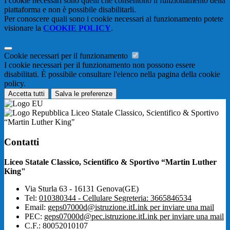
I cookie necessari sono quelli che consentono il funzionamento della
piattaforma e non è possibile disabilitarli.
Per conoscere quali sono i cookie necessari al funzionamento potete
visionare la
COOKIE POLICY
.
Cookie necessari per il funzionamento
I cookie necessari per il funzionamento non possono essere
disabilitati. È possibile consultare l'elenco nella pagina della cookie
policy.
Accetta tutti
Salva le preferenze
Liceo Statale Classico, Scientifico & Sportivo
“Martin Luther King"
Contatti
Liceo Statale Classico, Scientifico & Sportivo “Martin Luther
King"
Via Sturla 63 - 16131 Genova(GE)
Tel:
010380344 - Cellulare Segreteria: 3665846534
Email:
geps07000d@istruzione.it
Link per inviare una mail
PEC:
geps07000d@pec.istruzione.it
Link per inviare una mail
C.F.: 80052010107