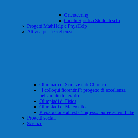
Orienteering
Giochi Sportivi Studenteschi
Progetti MathHelp e PhysHelp
Attività per l'eccellenza
Olimpiadi di Scienze e di Chimica
"I colloqui fiorentini": progetto di eccellenza
nell'ambito letterario
Olimpiadi di Fisica
Olimpiadi di Matematica
Preparazione al test d’ingresso lauree scientifiche
Progetti sociali
Scienze