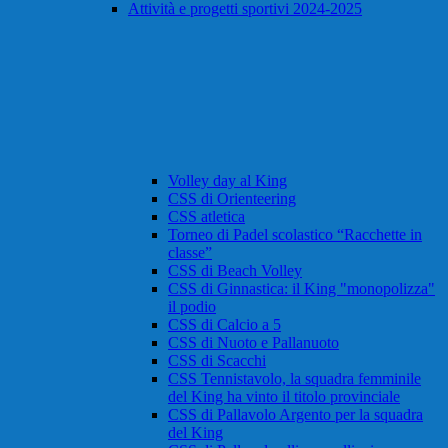
Attività e progetti sportivi 2024-2025
Volley day al King
CSS di Orienteering
CSS atletica
Torneo di Padel scolastico “Racchette in
classe”
CSS di Beach Volley
CSS di Ginnastica: il King "monopolizza"
il podio
CSS di Calcio a 5
CSS di Nuoto e Pallanuoto
CSS di Scacchi
CSS Tennistavolo, la squadra femminile
del King ha vinto il titolo provinciale
CSS di Pallavolo Argento per la squadra
del King