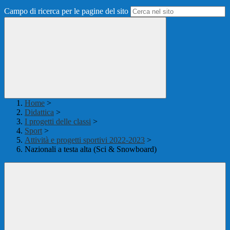
Campo di ricerca per le pagine del sito
Home
>
Didattica
>
I progetti delle classi
>
Sport
>
Attività e progetti sportivi 2022-2023
>
Nazionali a testa alta (Sci & Snowboard)