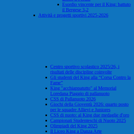
Esordio vincente per il King: battuto
il Bergese 3-2
Attività e progetti sportivi 2025-2026
Centro sportivo scolastico 2025/26, i
risultati delle discipline coinvolte
Gli studenti del King alla “Corsa Contro la
Fame”
King "acchiappatutto" al Memorial
Loredana Piaggio di pallanuoto
CSS di Pallanuoto 2026
Giochi della Gioventù 2026: quarto posto
per le squadre Allievi e Juniores
CSS di nuoto: al King due medaglie d'oro
Campionati Studenteschi di Nuoto 2025
Olimpiadi del King 2025
Il Liceo King a Danza Arte