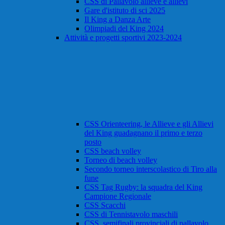
CSS di Pallavolo allieve e allievi
Gare d'istituto di sci 2025
Il King a Danza Arte
Olimpiadi del King 2024
Attività e progetti sportivi 2023-2024
CSS Orienteering, le Allieve e gli Allievi
del King guadagnano il primo e terzo
posto
CSS beach volley
Torneo di beach volley
Secondo torneo interscolastico di Tiro alla
fune
CSS Tag Rugby: la squadra del King
Campione Regionale
CSS Scacchi
CSS di Tennistavolo maschili
CSS, semifinali provinciali di pallavolo