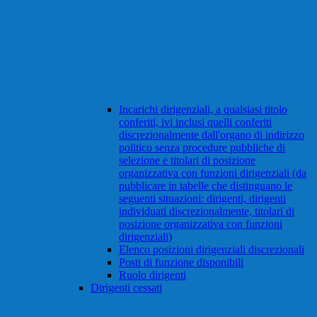
Incarichi dirigenziali, a qualsiasi titolo
conferiti, ivi inclusi quelli conferiti
discrezionalmente dall'organo di indirizzo
politico senza procedure pubbliche di
selezione e titolari di posizione
organizzativa con funzioni dirigenziali (da
pubblicare in tabelle che distinguano le
seguenti situazioni: dirigenti, dirigenti
individuati discrezionalmente, titolari di
posizione organizzativa con funzioni
dirigenziali)
Elenco posizioni dirigenziali discrezionali
Posti di funzione disponibili
Ruolo dirigenti
Dirigenti cessati