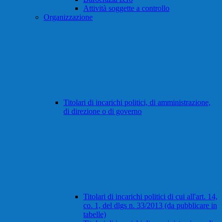
Attività soggette a controllo
Organizzazione
Titolari di incarichi politici, di amministrazione,
di direzione o di governo
Titolari di incarichi politici di cui all'art. 14,
co. 1, del dlgs n. 33/2013 (da pubblicare in
tabelle)