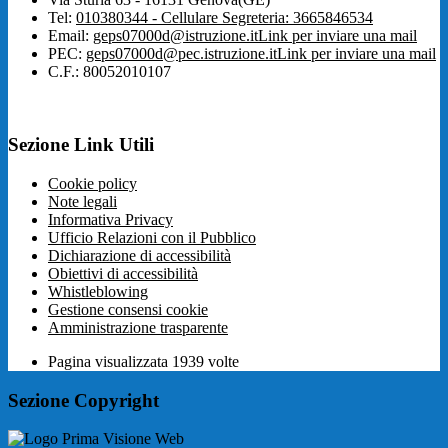
Tel:
010380344 - Cellulare Segreteria: 3665846534
Email:
geps07000d@istruzione.it
Link per inviare una mail
PEC:
geps07000d@pec.istruzione.it
Link per inviare una mail
C.F.: 80052010107
Sezione Link Utili
Cookie policy
Note legali
Informativa Privacy
Ufficio Relazioni con il Pubblico
Dichiarazione di accessibilità
Obiettivi di accessibilità
Whistleblowing
Gestione consensi cookie
Amministrazione trasparente
Pagina visualizzata
1939
volte
Sezione Copyright