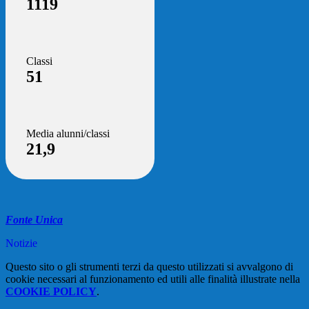
1119
Classi
51
Media alunni/classi
21,9
Fonte Unica
Notizie
Questo sito o gli strumenti terzi da questo utilizzati si avvalgono di
cookie necessari al funzionamento ed utili alle finalità illustrate nella
COOKIE POLICY
.