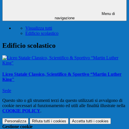
Menu di
navigazione
Visualizza tutti
Edificio scolastico
Edificio scolastico
Liceo Statale Classico, Scientifico & Sportivo “Martin Luther
King"
Sede
Questo sito o gli strumenti terzi da questo utilizzati si avvalgono di
cookie necessari al funzionamento ed utili alle finalità illustrate nella
COOKIE POLICY
.
Personalizza
Rifiuta tutti
i cookies
Accetta tutti
i cookies
Gestione cookie