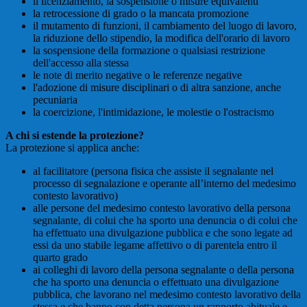
il licenziamento, la sospensione o misure equivalenti
la retrocessione di grado o la mancata promozione
il mutamento di funzioni, il cambiamento del luogo di lavoro,
la riduzione dello stipendio, la modifica dell'orario di lavoro
la sospensione della formazione o qualsiasi restrizione
dell'accesso alla stessa
le note di merito negative o le referenze negative
l'adozione di misure disciplinari o di altra sanzione, anche
pecuniaria
la coercizione, l'intimidazione, le molestie o l'ostracismo
A chi si estende la protezione?
La protezione si applica anche:
al facilitatore (persona fisica che assiste il segnalante nel
processo di segnalazione e operante all’interno del medesimo
contesto lavorativo)
alle persone del medesimo contesto lavorativo della persona
segnalante, di colui che ha sporto una denuncia o di colui che
ha effettuato una divulgazione pubblica e che sono legate ad
essi da uno stabile legame affettivo o di parentela entro il
quarto grado
ai colleghi di lavoro della persona segnalante o della persona
che ha sporto una denuncia o effettuato una divulgazione
pubblica, che lavorano nel medesimo contesto lavorativo della
stessa e che hanno con detta persona un rapporto abituale e