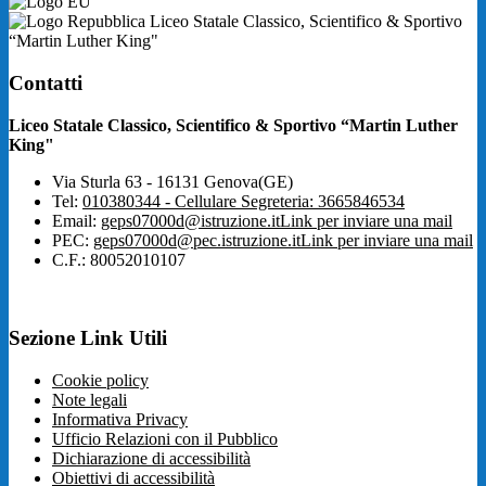
Liceo Statale Classico, Scientifico & Sportivo
“Martin Luther King"
Contatti
Liceo Statale Classico, Scientifico & Sportivo “Martin Luther
King"
Via Sturla 63 - 16131 Genova(GE)
Tel:
010380344 - Cellulare Segreteria: 3665846534
Email:
geps07000d@istruzione.it
Link per inviare una mail
PEC:
geps07000d@pec.istruzione.it
Link per inviare una mail
C.F.: 80052010107
Sezione Link Utili
Cookie policy
Note legali
Informativa Privacy
Ufficio Relazioni con il Pubblico
Dichiarazione di accessibilità
Obiettivi di accessibilità