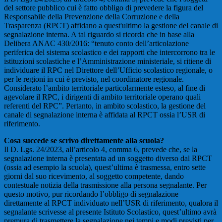
del settore pubblico cui è fatto obbligo di prevedere la figura del
Responsabile della Prevenzione della Corruzione e della
Trasparenza (RPCT) affidano a quest'ultimo la gestione del canale di
segnalazione interna. A tal riguardo si ricorda che in base alla
Delibera ANAC 430/2016: “tenuto conto dell’articolazione
periferica del sistema scolastico e dei rapporti che intercorrono tra le
istituzioni scolastiche e l’Amministrazione ministeriale, si ritiene di
individuare il RPC nel Direttore dell’Ufficio scolastico regionale, o
per le regioni in cui è previsto, nel coordinatore regionale.
Considerato l’ambito territoriale particolarmente esteso, al fine di
agevolare il RPC, i dirigenti di ambito territoriale operano quali
referenti del RPC”. Pertanto, in ambito scolastico, la gestione del
canale di segnalazione interna è affidata al RPCT ossia l’USR di
riferimento.
Cosa succede se scrivo direttamente alla scuola?
Il D. Lgs. 24/2023, all’articolo 4, comma 6, prevede che, se la
segnalazione interna è presentata ad un soggetto diverso dal RPCT
(ossia ad esempio la scuola), quest’ultima è trasmessa, entro sette
giorni dal suo ricevimento, al soggetto competente, dando
contestuale notizia della trasmissione alla persona segnalante. Per
questo motivo, pur ricordando l’obbligo di segnalazione
direttamente al RPCT individuato nell’USR di riferimento, qualora il
segnalante scrivesse al presente Istituto Scolastico, quest’ultimo avrà
premura di trasmettere la segnalazione nei tempi e modi previsti per