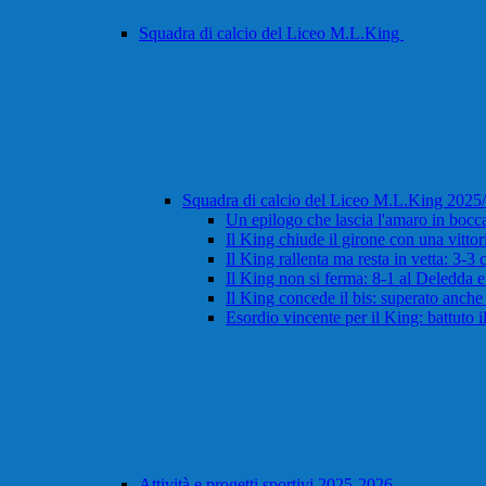
Squadra di calcio del Liceo M.L.King
Squadra di calcio del Liceo M.L.King 202
Un epilogo che lascia l'amaro in bocca:
Il King chiude il girone con una vitto
Il King rallenta ma resta in vetta: 3-3
Il King non si ferma: 8-1 al Deledda 
Il King concede il bis: superato anche i
Esordio vincente per il King: battuto 
Attività e progetti sportivi 2025-2026