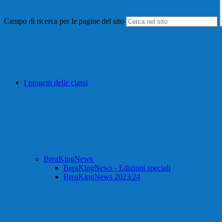
Campo di ricerca per le pagine del sito
I progetti delle classi
BreaKingNews
BreaKingNews - Edizioni speciali
BreaKingNews 2023/24