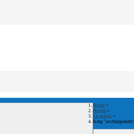
Home
>
Novità
>
Le notizie
>
King "acchiappatutto