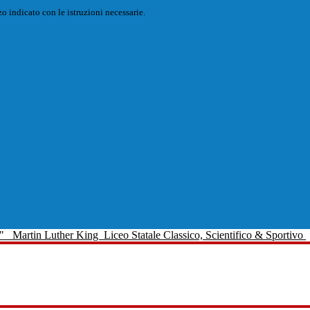
o indicato con le istruzioni necessarie.
Martin Luther King
Liceo Statale Classico, Scientifico & Sportivo