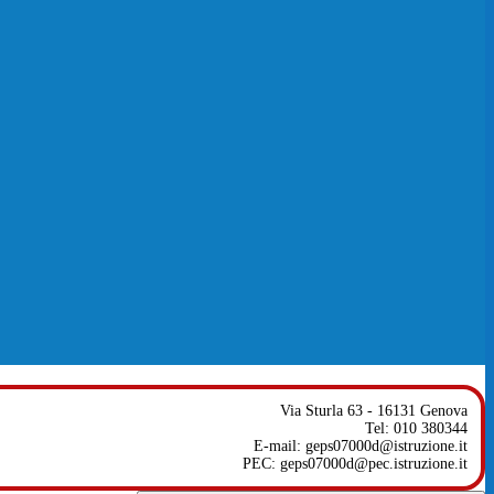
Via Sturla 63 - 16131 Genova
Tel: 010 380344
E-mail: geps07000d@istruzione.it
PEC: geps07000d@pec.istruzione.it