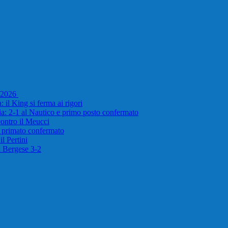
5/2026
 il King si ferma ai rigori
ria: 2-1 al Nautico e primo posto confermato
 contro il Meucci
e primato confermato
l Pertini
il Bergese 3-2