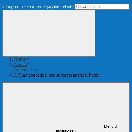
Campo di ricerca per le pagine del sito
Home
>
Novità
>
Le notizie
>
Il King concede il bis: superato anche il Pertini
Menu di
navigazione