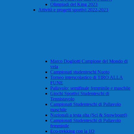
Olimpiadi del King 2023
Attività e progetti sportivi 2022-2023
Marco Dogliotti Campione del Mondo di
vela
Campionati studenteschi Nuoto
Torneo interscolastico di TIRO ALLA
FUNE
Pallavolo: semifinale femminile e maschile
Giochi Sportivi Studenteschi di
Tennistavolo
Campionati Studenteschi di Pallavolo
maschile
Nazionali a testa alta (Sci & Snowboard)
Campionati Studenteschi di Pallavolo
femminile
Eco-trekking con la 1O