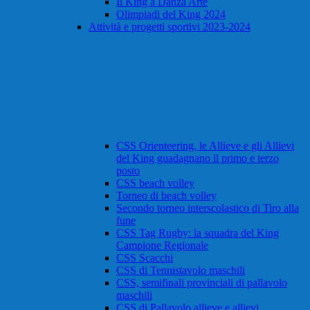
Il King a Danza Arte
Olimpiadi del King 2024
Attività e progetti sportivi 2023-2024
CSS Orienteering, le Allieve e gli Allievi
del King guadagnano il primo e terzo
posto
CSS beach volley
Torneo di beach volley
Secondo torneo interscolastico di Tiro alla
fune
CSS Tag Rugby: la squadra del King
Campione Regionale
CSS Scacchi
CSS di Tennistavolo maschili
CSS, semifinali provinciali di pallavolo
maschili
CSS di Pallavolo allieve e allievi