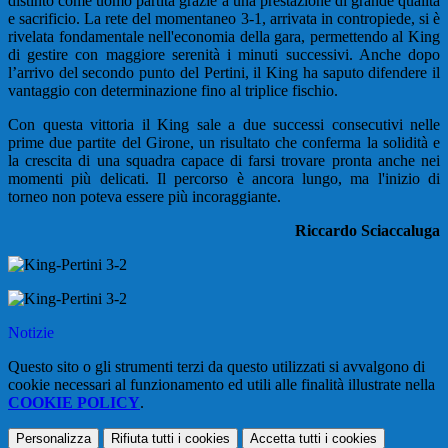
distinto come uomo partita grazie a una prestazione di grande qualità
e sacrificio. La rete del momentaneo 3-1, arrivata in contropiede, si è
rivelata fondamentale nell'economia della gara, permettendo al King
di gestire con maggiore serenità i minuti successivi. Anche dopo
l’arrivo del secondo punto del Pertini, il King ha saputo difendere il
vantaggio con determinazione fino al triplice fischio.
Con questa vittoria il King sale a due successi consecutivi nelle
prime due partite del Girone, un risultato che conferma la solidità e
la crescita di una squadra capace di farsi trovare pronta anche nei
momenti più delicati. Il percorso è ancora lungo, ma l'inizio di
torneo non poteva essere più incoraggiante.
Riccardo Sciaccaluga
Notizie
Questo sito o gli strumenti terzi da questo utilizzati si avvalgono di
cookie necessari al funzionamento ed utili alle finalità illustrate nella
COOKIE POLICY
.
Personalizza
Rifiuta tutti
i cookies
Accetta tutti
i cookies