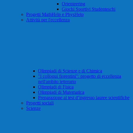
Orienteering
Giochi Sportivi Studenteschi
Progetti MathHelp e PhysHelp
Attività per l'eccellenza
Olimpiadi di Scienze e di Chimica
"I colloqui fiorentini": progetto di eccellenza
nell'ambito letterario
Olimpiadi di Fisica
Olimpiadi di Matematica
Preparazione al test d’ingresso lauree scientifiche
Progetti sociali
Scienze