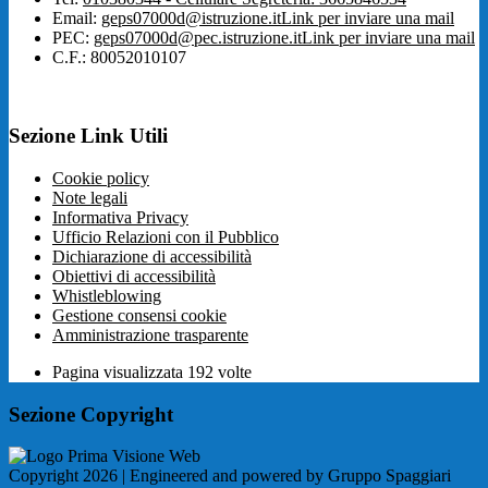
Email:
geps07000d@istruzione.it
Link per inviare una mail
PEC:
geps07000d@pec.istruzione.it
Link per inviare una mail
C.F.: 80052010107
Sezione Link Utili
Cookie policy
Note legali
Informativa Privacy
Ufficio Relazioni con il Pubblico
Dichiarazione di accessibilità
Obiettivi di accessibilità
Whistleblowing
Gestione consensi cookie
Amministrazione trasparente
Pagina visualizzata
192
volte
Sezione Copyright
Copyright 2026 | Engineered and powered by Gruppo Spaggiari