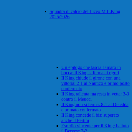
Squadra di calcio del Liceo M.L.King
2025/2026
Un epilogo che lascia l'amaro in
bocca: il King si ferma ai rigori
Il King chiude il girone con una
vittoria: 2-1 al Nautico e primo posto
confermato
Il King rallenta ma resta in vetta: 3-3
contro il Meucci
Il King non si ferma: 8-1 al Deledda
e primato confermato
Il King concede il bis: superato
anche il Pertini
Esordio vincente per il King: battuto
il Bergese 3-2