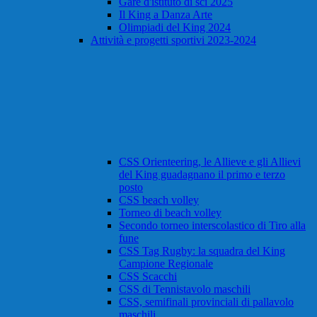
Gare d'istituto di sci 2025
Il King a Danza Arte
Olimpiadi del King 2024
Attività e progetti sportivi 2023-2024
CSS Orienteering, le Allieve e gli Allievi
del King guadagnano il primo e terzo
posto
CSS beach volley
Torneo di beach volley
Secondo torneo interscolastico di Tiro alla
fune
CSS Tag Rugby: la squadra del King
Campione Regionale
CSS Scacchi
CSS di Tennistavolo maschili
CSS, semifinali provinciali di pallavolo
maschili