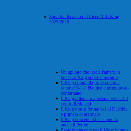
Squadra di calcio del Liceo M.L.King
2025/2026
Un epilogo che lascia l'amaro in
bocca: il King si ferma ai rigori
Il King chiude il girone con una
vittoria: 2-1 al Nautico e primo posto
confermato
Il King rallenta ma resta in vetta: 3-3
contro il Meucci
Il King non si ferma: 8-1 al Deledda
e primato confermato
Il King concede il bis: superato
anche il Pertini
Esordio vincente per il King: battuto