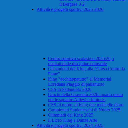
il Bergese 3-2
Attività e progetti sportivi 2025-2026
Centro sportivo scolastico 2025/26, i
risultati delle discipline coinvolte
Gli studenti del King alla “Corsa Contro la
Fame”
King "acchiappatutto" al Memorial
Loredana Piaggio di pallanuoto
CSS di Pallanuoto 2026
Giochi della Gioventù 2026: quarto posto
per le squadre Allievi e Juniores
CSS di nuoto: al King due medaglie d'oro
Campionati Studenteschi di Nuoto 2025
Olimpiadi del King 2025
Il Liceo King a Danza Arte
Attività e progetti sportivi 2024-2025