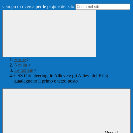
Campo di ricerca per le pagine del sito
Home
>
Novità
>
Le notizie
>
CSS Orienteering, le Allieve e gli Allievi del King
guadagnano il primo e terzo posto
Menu di