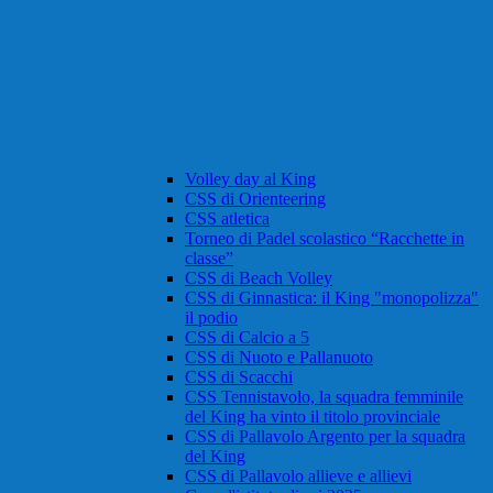
Volley day al King
CSS di Orienteering
CSS atletica
Torneo di Padel scolastico “Racchette in
classe”
CSS di Beach Volley
CSS di Ginnastica: il King "monopolizza"
il podio
CSS di Calcio a 5
CSS di Nuoto e Pallanuoto
CSS di Scacchi
CSS Tennistavolo, la squadra femminile
del King ha vinto il titolo provinciale
CSS di Pallavolo Argento per la squadra
del King
CSS di Pallavolo allieve e allievi