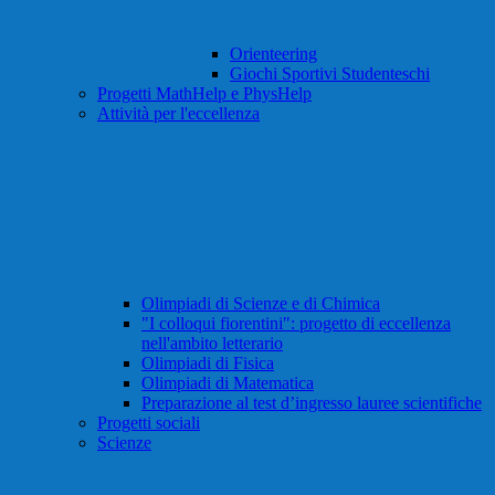
Orienteering
Giochi Sportivi Studenteschi
Progetti MathHelp e PhysHelp
Attività per l'eccellenza
Olimpiadi di Scienze e di Chimica
"I colloqui fiorentini": progetto di eccellenza
nell'ambito letterario
Olimpiadi di Fisica
Olimpiadi di Matematica
Preparazione al test d’ingresso lauree scientifiche
Progetti sociali
Scienze