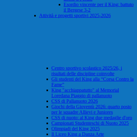
Esordio vincente per il King: battuto
il Bergese 3-2
Attività e progetti sportivi 2025-2026
Centro sportivo scolastico 2025/26, i
risultati delle discipline coinvolte
Gli studenti del King alla “Corsa Contro la
Fame”
King "acchiappatutto" al Memorial
Loredana Piaggio di pallanuoto
CSS di Pallanuoto 2026
Giochi della Gioventù 2026: quarto posto
per le squadre Allievi e Juniores
CSS di nuoto: al King due medaglie d'oro
Campionati Studenteschi di Nuoto 2025
Olimpiadi del King 2025
Il Liceo King a Danza Arte