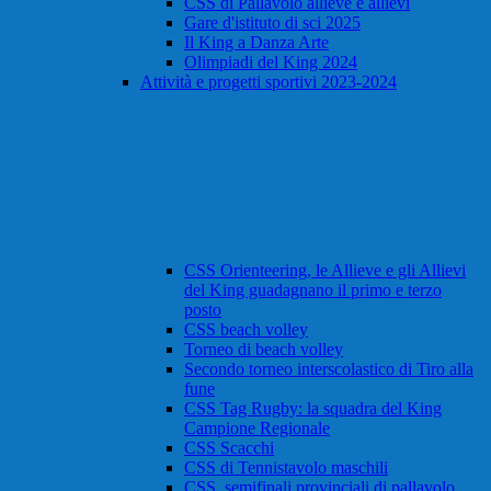
CSS di Pallavolo allieve e allievi
Gare d'istituto di sci 2025
Il King a Danza Arte
Olimpiadi del King 2024
Attività e progetti sportivi 2023-2024
CSS Orienteering, le Allieve e gli Allievi
del King guadagnano il primo e terzo
posto
CSS beach volley
Torneo di beach volley
Secondo torneo interscolastico di Tiro alla
fune
CSS Tag Rugby: la squadra del King
Campione Regionale
CSS Scacchi
CSS di Tennistavolo maschili
CSS, semifinali provinciali di pallavolo