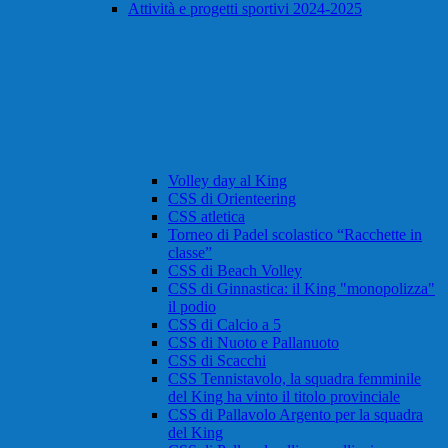
Attività e progetti sportivi 2024-2025
Volley day al King
CSS di Orienteering
CSS atletica
Torneo di Padel scolastico “Racchette in
classe”
CSS di Beach Volley
CSS di Ginnastica: il King "monopolizza"
il podio
CSS di Calcio a 5
CSS di Nuoto e Pallanuoto
CSS di Scacchi
CSS Tennistavolo, la squadra femminile
del King ha vinto il titolo provinciale
CSS di Pallavolo Argento per la squadra
del King