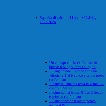
Squadra di calcio del Liceo M.L.King
2025/2026
Un epilogo che lascia l'amaro in
bocca: il King si ferma ai rigori
Il King chiude il girone con una
vittoria: 2-1 al Nautico e primo posto
confermato
Il King rallenta ma resta in vetta: 3-3
contro il Meucci
Il King non si ferma: 8-1 al Deledda
e primato confermato
Il King concede il bis: superato
anche il Pertini