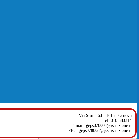
Via Sturla 63 - 16131 Genova
Tel: 010 380344
E-mail: geps07000d@istruzione.it
PEC: geps07000d@pec.istruzione.it