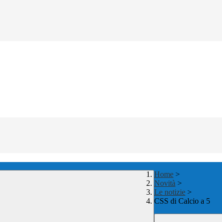
Home
>
Novità
>
Le notizie
>
CSS di Calcio a 5