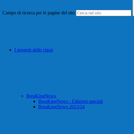
Campo di ricerca per le pagine del sito
I progetti delle classi
BreaKingNews
BreaKingNews - Edizioni speciali
BreaKingNews 2023/24