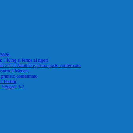
5/2026
 il King si ferma ai rigori
ria: 2-1 al Nautico e primo posto confermato
 contro il Meucci
e primato confermato
l Pertini
il Bergese 3-2