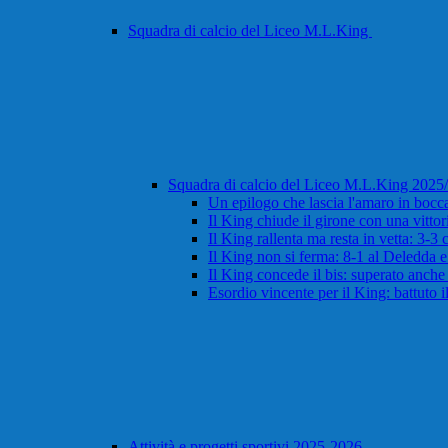
Squadra di calcio del Liceo M.L.King
Squadra di calcio del Liceo M.L.King 202
Un epilogo che lascia l'amaro in bocca:
Il King chiude il girone con una vitto
Il King rallenta ma resta in vetta: 3-3
Il King non si ferma: 8-1 al Deledda 
Il King concede il bis: superato anche i
Esordio vincente per il King: battuto 
Attività e progetti sportivi 2025-2026