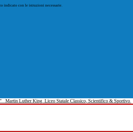
o indicato con le istruzioni necessarie.
Martin Luther King
Liceo Statale Classico, Scientifico & Sportivo