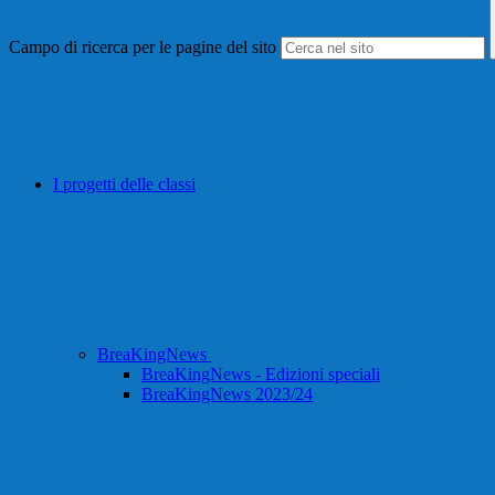
Campo di ricerca per le pagine del sito
I progetti delle classi
BreaKingNews
BreaKingNews - Edizioni speciali
BreaKingNews 2023/24