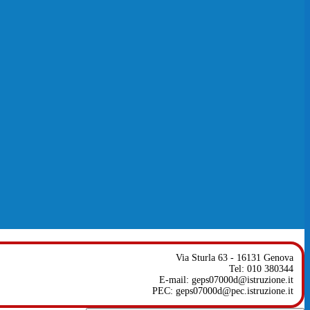
Via Sturla 63 - 16131 Genova
Tel: 010 380344
E-mail: geps07000d@istruzione.it
PEC: geps07000d@pec.istruzione.it