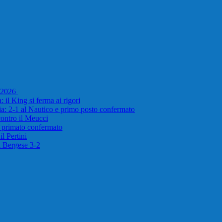
5/2026
 il King si ferma ai rigori
ria: 2-1 al Nautico e primo posto confermato
 contro il Meucci
e primato confermato
l Pertini
il Bergese 3-2