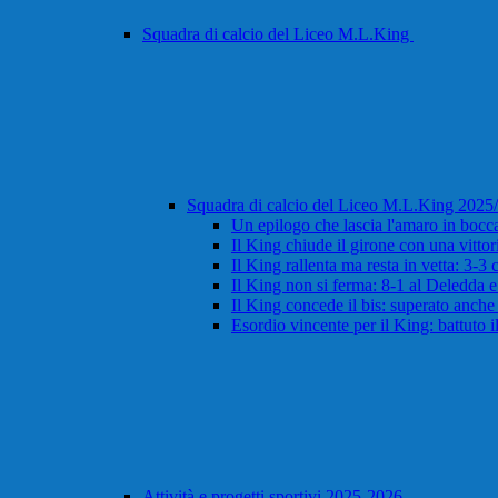
Squadra di calcio del Liceo M.L.King
Squadra di calcio del Liceo M.L.King 202
Un epilogo che lascia l'amaro in bocca:
Il King chiude il girone con una vitto
Il King rallenta ma resta in vetta: 3-3
Il King non si ferma: 8-1 al Deledda 
Il King concede il bis: superato anche i
Esordio vincente per il King: battuto 
Attività e progetti sportivi 2025-2026