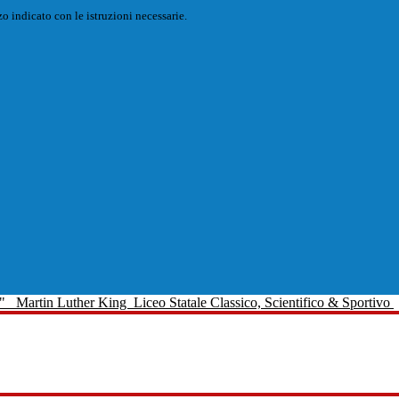
o indicato con le istruzioni necessarie.
Martin Luther King
Liceo Statale Classico, Scientifico & Sportivo