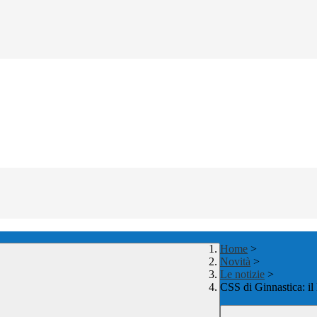
Home
>
Novità
>
Le notizie
>
CSS di Ginnastica: il