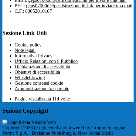
Email:
geps07000d@istruzione.it
Link per inviare una mail
PEC:
geps07000d@pec.istruzione.it
Link per inviare una mail
C.F.: 80052010107
Sezione Link Utili
Cookie policy
Note legali
Informativa Privacy
Ufficio Relazioni con il Pubblico
Dichiarazione di accessibilità
Obiettivi di accessibilità
Whistleblowing
Gestione consensi cookie
Amministrazione trasparente
Pagina visualizzata
114
volte
Sezione Copyright
Copyright 2026 | Engineered and powered by Gruppo Spaggiari
Parma S.p.A. | Divisione Publishing & New Social Media