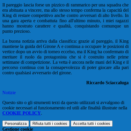
Il pareggio lascia forse un pizzico di rammarico per una squadra che
era abituata a vincere, ma allo stesso tempo conferma la capacità del
King di restare competitivo anche contro avversari di alto livello. In
una gara aperta e combattuta fino all'ultimo minuto, i miei ragazzi
hanno mostrato carattere e qualità, conquistando comunque un
punto prezioso.
La buona notizia arriva dalla classifica: grazie al pareggio, il King
mantiene la guida del Girone A e continua a occupare le posizioni di
vertice dopo un avvio di torneo eccelso, ma il King ha confermato di
meritare il ruolo da protagonista che si è costruito nelle prime
settimane di competizione. La vetta è ancora nelle mani del King e il
percorso continua con la consapevolezza di poter giocare alla pari
contro qualsiasi avversario del girone.
Riccardo Sciaccaluga
Notizie
Questo sito o gli strumenti terzi da questo utilizzati si avvalgono di
cookie necessari al funzionamento ed utili alle finalità illustrate nella
COOKIE POLICY
.
Personalizza
Rifiuta tutti
i cookies
Accetta tutti
i cookies
Gestione cookie