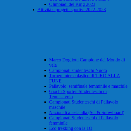
Olimpiadi del King 2023
Attività e progetti sportivi 2022-2023
Marco Dogliotti Campione del Mondo di
vela
Campionati studenteschi Nuoto
Torneo interscolastico di TIRO ALLA
FUNE
Pallavolo: semifinale femminile e maschile
Giochi Sportivi Studenteschi di
Tennistavolo
Campionati Studenteschi di Pallavolo
maschile
Nazionali a testa alta (Sci & Snowboard)
Campionati Studenteschi di Pallavolo
femminile
Eco-trekking con la 1O