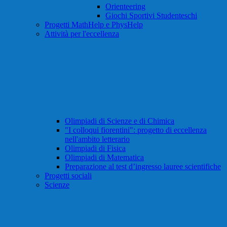
Orienteering
Giochi Sportivi Studenteschi
Progetti MathHelp e PhysHelp
Attività per l'eccellenza
Olimpiadi di Scienze e di Chimica
"I colloqui fiorentini": progetto di eccellenza
nell'ambito letterario
Olimpiadi di Fisica
Olimpiadi di Matematica
Preparazione al test d’ingresso lauree scientifiche
Progetti sociali
Scienze