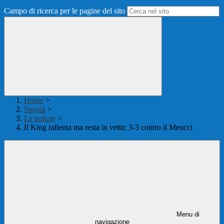
Campo di ricerca per le pagine del sito
Home
>
Novità
>
Le notizie
>
Il King rallenta ma resta in vetta: 3-3 contro il Meucci
Menu di
navigazione