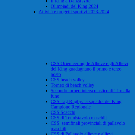
Il King a Danza Arte
Olimpiadi del King 2024
Attività e progetti sportivi 2023-2024
CSS Orienteering, le Allieve e gli Allievi
del King guadagnano il primo e terzo
posto
CSS beach volley
Torneo di beach volley
Secondo torneo interscolastico di Tiro alla
fune
CSS Tag Rugby: la squadra del King
Campione Regionale
CSS Scacchi
CSS di Tennistavolo maschili
CSS, semifinali provinciali di pallavolo
maschili
CSS di Pallavolo allieve e allievi