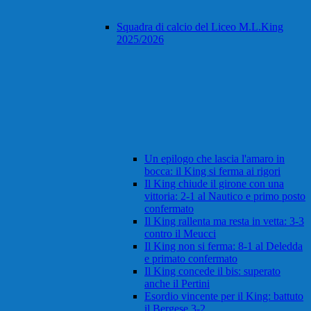
Squadra di calcio del Liceo M.L.King
2025/2026
Un epilogo che lascia l'amaro in
bocca: il King si ferma ai rigori
Il King chiude il girone con una
vittoria: 2-1 al Nautico e primo posto
confermato
Il King rallenta ma resta in vetta: 3-3
contro il Meucci
Il King non si ferma: 8-1 al Deledda
e primato confermato
Il King concede il bis: superato
anche il Pertini
Esordio vincente per il King: battuto
il Bergese 3-2