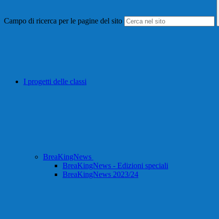
Campo di ricerca per le pagine del sito
I progetti delle classi
BreaKingNews
BreaKingNews - Edizioni speciali
BreaKingNews 2023/24