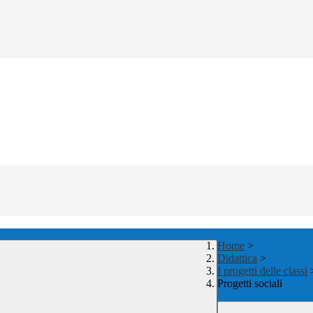
Home
>
Didattica
>
I progetti delle classi
Progetti sociali