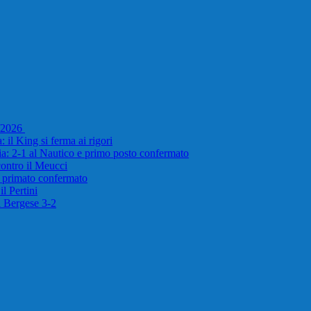
5/2026
 il King si ferma ai rigori
ria: 2-1 al Nautico e primo posto confermato
 contro il Meucci
e primato confermato
l Pertini
il Bergese 3-2