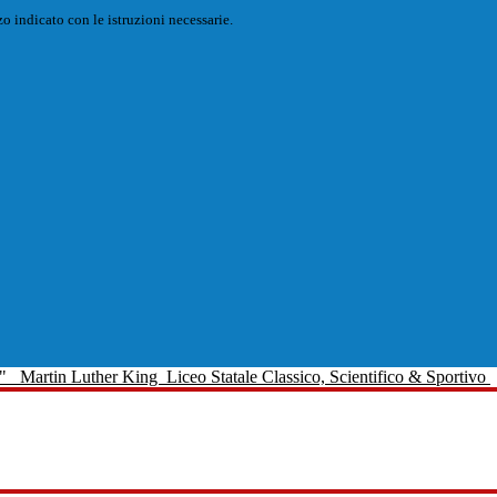
o indicato con le istruzioni necessarie.
Martin Luther King
Liceo Statale Classico, Scientifico & Sportivo