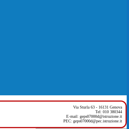
Via Sturla 63 - 16131 Genova
Tel: 010 380344
E-mail: geps07000d@istruzione.it
PEC: geps07000d@pec.istruzione.it