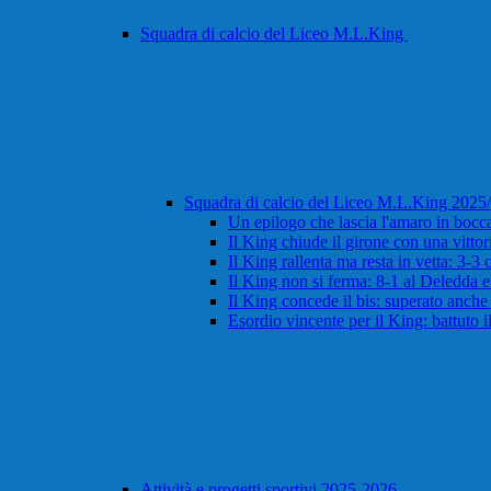
Squadra di calcio del Liceo M.L.King
Squadra di calcio del Liceo M.L.King 202
Un epilogo che lascia l'amaro in bocca:
Il King chiude il girone con una vitto
Il King rallenta ma resta in vetta: 3-3
Il King non si ferma: 8-1 al Deledda 
Il King concede il bis: superato anche i
Esordio vincente per il King: battuto 
Attività e progetti sportivi 2025-2026