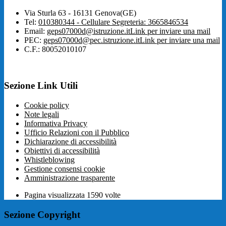
Via Sturla 63 - 16131 Genova(GE)
Tel:
010380344 - Cellulare Segreteria: 3665846534
Email:
geps07000d@istruzione.it
Link per inviare una mail
PEC:
geps07000d@pec.istruzione.it
Link per inviare una mail
C.F.: 80052010107
Sezione Link Utili
Cookie policy
Note legali
Informativa Privacy
Ufficio Relazioni con il Pubblico
Dichiarazione di accessibilità
Obiettivi di accessibilità
Whistleblowing
Gestione consensi cookie
Amministrazione trasparente
Pagina visualizzata
1590
volte
Sezione Copyright