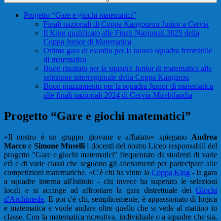
Progetto “Gare e giochi matematici”
Finali nazionali di Coppa Kangourou Junior a Cervia
Il King qualificato alle Finali Nazionali 2025 della
Coppa Junior di Matematica
Ottima gara di esordio per la nuova squadra femminile
di matematica
Buon risultato per la squadra Junior di matematica alla
selezione interregionale della Coppa Kangarou
Buon piazzamento per la squadra Junior di matematica
alle finali nazionali 2024 di Cervia-Mirabilandia
Progetto “Gare e giochi matematici”
«Il nostro è un gruppo giovane e affiatato» spiegano
Andrea
Macco
e
Simone Muselli
i docenti del nostro Liceo responsabili del
progetto "Gare e giochi matematici" frequentato da studenti di varie
età e di varie classi che seguono gli allenamenti per partecipare alle
competizioni matematiche. «C'è chi ha vinto la
Coppa King
- la gara
a squadre interna all'Istituto - chi invece ha superato le selezioni
locali e si accinge ad affrontare la gara distrettuale dei
Giochi
d'Archimede
. E poi c'è chi, semplicemente, è appassionato di logica
e matematica e vuole andare oltre quello che si vede al mattino in
classe. Con la matematica ricreativa, individuale o a squadre che sia,