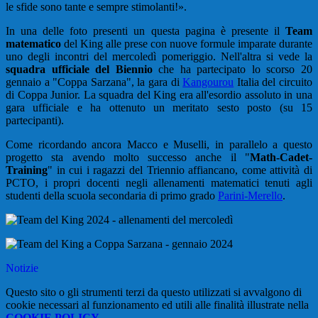
le sfide sono tante e sempre stimolanti!».
In una delle foto presenti un questa pagina è presente il
Team
matematico
del King alle prese con nuove formule imparate durante
uno degli incontri del mercoledì pomeriggio. Nell'altra si vede la
squadra ufficiale del Biennio
che ha partecipato lo scorso 20
gennaio a "Coppa Sarzana", la gara di
Kangourou
Italia del circuito
di Coppa Junior. La squadra del King era all'esordio assoluto in una
gara ufficiale e ha ottenuto un meritato sesto posto (su 15
partecipanti).
Come ricordando ancora Macco e Muselli, in parallelo a questo
progetto sta avendo molto successo anche il "
Math-Cadet-
Training
" in cui i ragazzi del Triennio affiancano, come attività di
PCTO, i propri docenti negli allenamenti matematici tenuti agli
studenti della scuola secondaria di primo grado
Parini-Merello
.
Notizie
Questo sito o gli strumenti terzi da questo utilizzati si avvalgono di
cookie necessari al funzionamento ed utili alle finalità illustrate nella
COOKIE POLICY
.