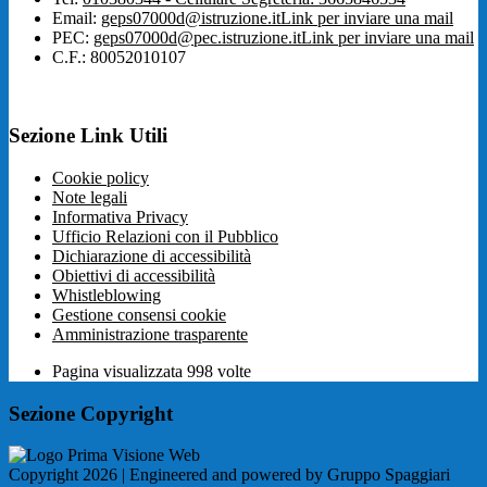
Email:
geps07000d@istruzione.it
Link per inviare una mail
PEC:
geps07000d@pec.istruzione.it
Link per inviare una mail
C.F.: 80052010107
Sezione Link Utili
Cookie policy
Note legali
Informativa Privacy
Ufficio Relazioni con il Pubblico
Dichiarazione di accessibilità
Obiettivi di accessibilità
Whistleblowing
Gestione consensi cookie
Amministrazione trasparente
Pagina visualizzata
998
volte
Sezione Copyright
Copyright 2026 | Engineered and powered by Gruppo Spaggiari