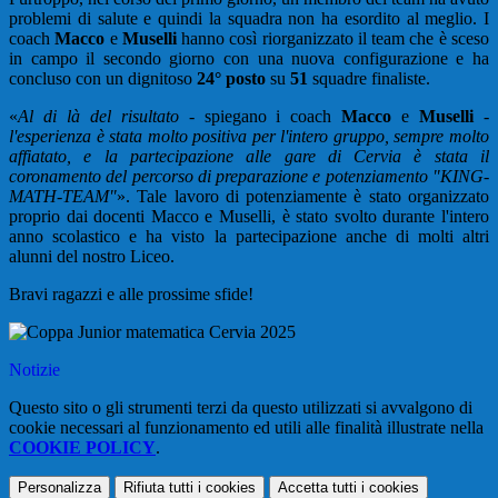
problemi di salute e quindi la squadra non ha esordito al meglio. I
coach
Macco
e
Muselli
hanno così riorganizzato il team che è sceso
in campo il secondo giorno con una nuova configurazione e ha
concluso con un dignitoso
24° posto
su
51
squadre finaliste.
«
Al di là del risultato
- spiegano i coach
Macco
e
Muselli
-
l'esperienza è stata molto positiva per l'intero gruppo, sempre molto
affiatato, e la partecipazione alle gare di Cervia è stata il
coronamento del percorso di preparazione e potenziamento "KING-
MATH-TEAM"
». Tale lavoro di potenziamente è stato organizzato
proprio dai docenti Macco e Muselli, è stato svolto durante l'intero
anno scolastico e ha visto la partecipazione anche di molti altri
alunni del nostro Liceo.
Bravi ragazzi e alle prossime sfide!
Notizie
Questo sito o gli strumenti terzi da questo utilizzati si avvalgono di
cookie necessari al funzionamento ed utili alle finalità illustrate nella
COOKIE POLICY
.
Personalizza
Rifiuta tutti
i cookies
Accetta tutti
i cookies