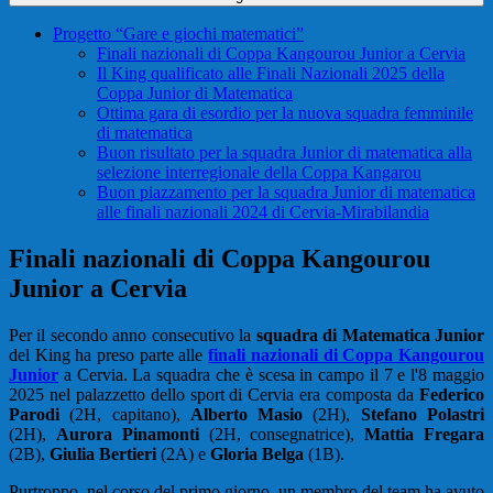
Progetto “Gare e giochi matematici”
Finali nazionali di Coppa Kangourou Junior a Cervia
Il King qualificato alle Finali Nazionali 2025 della
Coppa Junior di Matematica
Ottima gara di esordio per la nuova squadra femminile
di matematica
Buon risultato per la squadra Junior di matematica alla
selezione interregionale della Coppa Kangarou
Buon piazzamento per la squadra Junior di matematica
alle finali nazionali 2024 di Cervia-Mirabilandia
Finali nazionali di Coppa Kangourou
Junior a Cervia
Per il secondo anno consecutivo la
squadra di Matematica Junior
del King ha preso parte alle
finali nazionali di Coppa Kangourou
Junior
a Cervia. La squadra che è scesa in campo il 7 e l'8 maggio
2025 nel palazzetto dello sport di Cervia era composta da
Federico
Parodi
(2H, capitano),
Alberto Masio
(2H),
Stefano Polastri
(2H),
Aurora Pinamonti
(2H, consegnatrice),
Mattia Fregara
(2B),
Giulia Bertieri
(2A) e
Gloria Belga
(1B).
Purtroppo, nel corso del primo giorno, un membro del team ha avuto