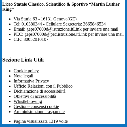
Liceo Statale Classico, Scientifico & Sportivo “Martin Luther
King"
Via Sturla 63 - 16131 Genova(GE)
Tel:
010380344 - Cellulare Segreteria: 3665846534
Email:
geps07000d@istruzione.it
Link per inviare una mail
PEC:
geps07000d@pec.istruzione.it
Link per inviare una mail
C.F.: 80052010107
Sezione Link Utili
Cookie policy
Note legali
Informativa Privacy
Ufficio Relazioni con il Pubblico
Dichiarazione di accessibilità
Obiettivi di accessibilità
Whistleblowing
Gestione consensi cookie
Amministrazione trasparente
Pagina visualizzata
1319
volte