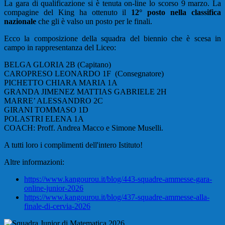
La gara di qualificazione si è tenuta on-line lo scorso 9 marzo. La
compagine del King ha ottenuto il
12° posto nella classifica
nazionale
che gli è valso un posto per le finali.
Ecco la composizione della squadra del biennio che è scesa in
campo in rappresentanza del Liceo:
BELGA GLORIA 2B (Capitano)
CAROPRESO LEONARDO 1F (Consegnatore)
PICHETTO CHIARA MARIA 1A
GRANDA JIMENEZ MATTIAS GABRIELE 2H
MARRE’ ALESSANDRO 2C
GIRANI TOMMASO 1D
POLASTRI ELENA 1A
COACH: Proff. Andrea Macco e Simone Muselli.
A tutti loro i complimenti dell'intero Istituto!
Altre informazioni:
https://www.kangourou.it/blog/443-squadre-ammesse-gara-
online-junior-2026
https://www.kangourou.it/blog/437-squadre-ammesse-alla-
finale-di-cervia-2026