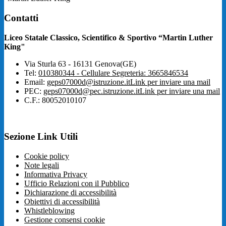
Contatti
Liceo Statale Classico, Scientifico & Sportivo “Martin Luther
King"
Via Sturla 63 - 16131 Genova(GE)
Tel:
010380344 - Cellulare Segreteria: 3665846534
Email:
geps07000d@istruzione.it
Link per inviare una mail
PEC:
geps07000d@pec.istruzione.it
Link per inviare una mail
C.F.: 80052010107
Sezione Link Utili
Cookie policy
Note legali
Informativa Privacy
Ufficio Relazioni con il Pubblico
Dichiarazione di accessibilità
Obiettivi di accessibilità
Whistleblowing
Gestione consensi cookie