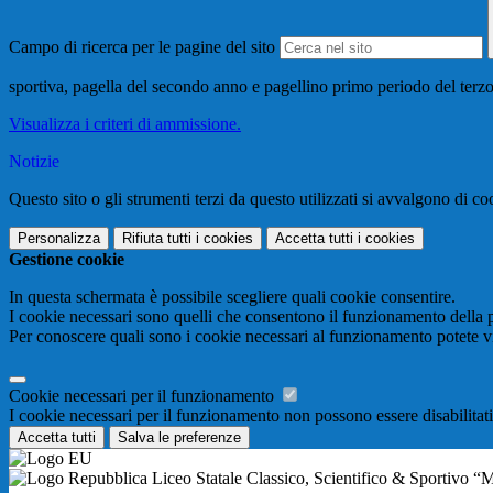
Campo di ricerca per le pagine del sito
sportiva, pagella del secondo anno e pagellino primo periodo del terz
Visualizza i criteri di ammissione.
Notizie
Questo sito o gli strumenti terzi da questo utilizzati si avvalgono di coo
Personalizza
Rifiuta tutti
i cookies
Accetta tutti
i cookies
Gestione cookie
In questa schermata è possibile scegliere quali cookie consentire.
I cookie necessari sono quelli che consentono il funzionamento della pi
Per conoscere quali sono i cookie necessari al funzionamento potete v
Cookie necessari per il funzionamento
I cookie necessari per il funzionamento non possono essere disabilitati.
Accetta tutti
Salva le preferenze
Liceo Statale Classico, Scientifico & Sportivo “