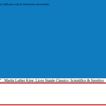
o indicato con le istruzioni necessarie.
Martin Luther King
Liceo Statale Classico, Scientifico & Sportivo