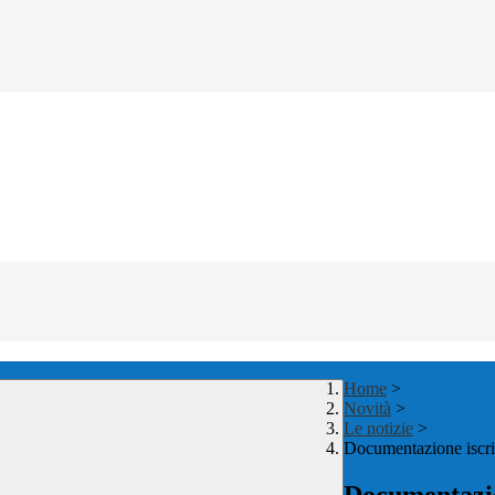
Home
>
Novità
>
Le notizie
>
Documentazione iscri