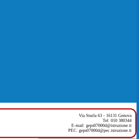
Via Sturla 63 - 16131 Genova
Tel: 010 380344
E-mail: geps07000d@istruzione.it
PEC: geps07000d@pec.istruzione.it