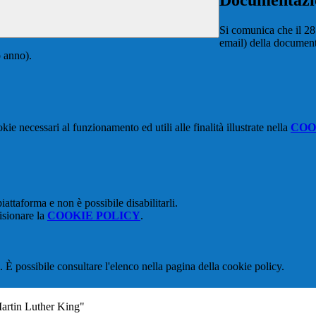
Documentazion
Si comunica che il 28 
email) della documenta
o anno).
kie necessari al funzionamento ed utili alle finalità illustrate nella
COO
attaforma e non è possibile disabilitarli.
isionare la
COOKIE POLICY
.
 È possibile consultare l'elenco nella pagina della cookie policy.
Martin Luther King"