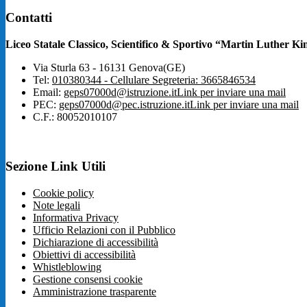
Contatti
Liceo Statale Classico, Scientifico & Sportivo “Martin Luther Ki
Via Sturla 63 - 16131 Genova(GE)
Tel:
010380344 - Cellulare Segreteria: 3665846534
Email:
geps07000d@istruzione.it
Link per inviare una mail
PEC:
geps07000d@pec.istruzione.it
Link per inviare una mail
C.F.: 80052010107
Sezione Link Utili
Cookie policy
Note legali
Informativa Privacy
Ufficio Relazioni con il Pubblico
Dichiarazione di accessibilità
Obiettivi di accessibilità
Whistleblowing
Gestione consensi cookie
Amministrazione trasparente