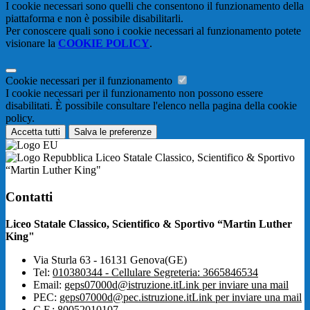
I cookie necessari sono quelli che consentono il funzionamento della
piattaforma e non è possibile disabilitarli.
Per conoscere quali sono i cookie necessari al funzionamento potete
visionare la
COOKIE POLICY
.
Cookie necessari per il funzionamento
I cookie necessari per il funzionamento non possono essere
disabilitati. È possibile consultare l'elenco nella pagina della cookie
policy.
Accetta tutti
Salva le preferenze
Liceo Statale Classico, Scientifico & Sportivo
“Martin Luther King"
Contatti
Liceo Statale Classico, Scientifico & Sportivo “Martin Luther
King"
Via Sturla 63 - 16131 Genova(GE)
Tel:
010380344 - Cellulare Segreteria: 3665846534
Email:
geps07000d@istruzione.it
Link per inviare una mail
PEC:
geps07000d@pec.istruzione.it
Link per inviare una mail
C.F.: 80052010107