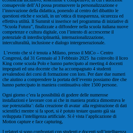
consapevole dell’AI possa promuovere la personalizzazione e
l’innovazione della didattica, ponendo al centro del dibattito le
questioni etiche e sociali, in un’ottica di trasparenza, sicurezza ed
effettiva utilità. Il Summit si inserisce nel programma di iniziative di
“Scuola Futura”, finalizzate a diffondere nella scuola italiana nuove
competenze e cultura digitale, con l’intento di accrescerne il
potenziale di interdisciplinarità, internazionalizzazione,
interculturalità, inclusione e dialogo intergenerazionale.
L’evento che si è tenuta a Milano, presso il MiCo – Centro
Congressi, dal 31 Gennaio al 3 Febbraio 2025 ha coinvolto il liceo
King come scuola Polo e hanno partecipato al meeting 4 docenti
impegnati ed una docente che ha accompagnato 4 studenti
avvalendosi dei corsi di formazione con loro. Per dare due numeri
che aiutino a comprendere la portata dell’evento possiamo dire che
hanno partecipato in maniera continuativa oltre 1500 persone.
Ogni giorno c’era la possibilità di godere delle numerose
installazioni e lavorare con ai che in maniera pratica dimostrava le
sue potenzialita’: dalla creazione di avatar alla registrazione di dati
scientifici mentre si fa sport, si è potuto testare quanto già sia
sviluppata l’intelligenza artificiale. Si è vista l’applicazione di
Motion capture e face capturing,
I relatori si sono confrontati con studenti e docenti sull’intelligenza