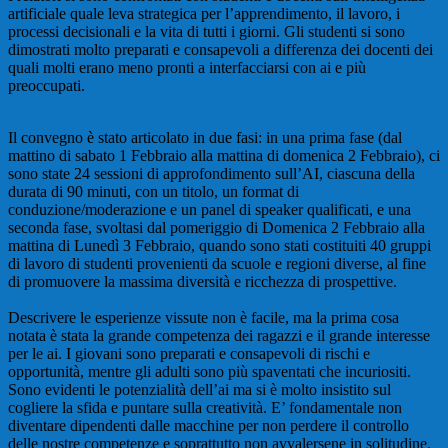
artificiale quale leva strategica per l’apprendimento, il lavoro, i
processi decisionali e la vita di tutti i giorni. Gli studenti si sono
dimostrati molto preparati e consapevoli a differenza dei docenti dei
quali molti erano meno pronti a interfacciarsi con ai e più
preoccupati.
Il convegno è stato articolato in due fasi: in una prima fase (dal
mattino di sabato 1 Febbraio alla mattina di domenica 2 Febbraio), ci
sono state 24 sessioni di approfondimento sull’AI, ciascuna della
durata di 90 minuti, con un titolo, un format di
conduzione/moderazione e un panel di speaker qualificati, e una
seconda fase, svoltasi dal pomeriggio di Domenica 2 Febbraio alla
mattina di Lunedì 3 Febbraio, quando sono stati costituiti 40 gruppi
di lavoro di studenti provenienti da scuole e regioni diverse, al fine
di promuovere la massima diversità e ricchezza di prospettive.
Descrivere le esperienze vissute non è facile, ma la prima cosa
notata è stata la grande competenza dei ragazzi e il grande interesse
per le ai. I giovani sono preparati e consapevoli di rischi e
opportunità, mentre gli adulti sono più spaventati che incuriositi.
Sono evidenti le potenzialità dell’ai ma si è molto insistito sul
cogliere la sfida e puntare sulla creatività. E’ fondamentale non
diventare dipendenti dalle macchine per non perdere il controllo
delle nostre competenze e soprattutto non avvalersene in solitudine.