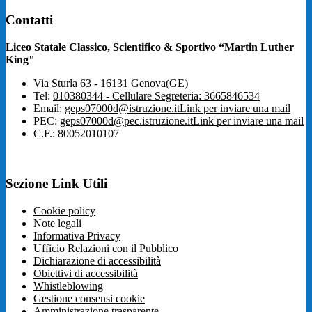
Contatti
Liceo Statale Classico, Scientifico & Sportivo “Martin Luther
King"
Via Sturla 63 - 16131 Genova(GE)
Tel:
010380344 - Cellulare Segreteria: 3665846534
Email:
geps07000d@istruzione.it
Link per inviare una mail
PEC:
geps07000d@pec.istruzione.it
Link per inviare una mail
C.F.: 80052010107
Sezione Link Utili
Cookie policy
Note legali
Informativa Privacy
Ufficio Relazioni con il Pubblico
Dichiarazione di accessibilità
Obiettivi di accessibilità
Whistleblowing
Gestione consensi cookie
Amministrazione trasparente