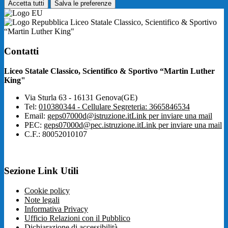
Accetta tutti
Salva le preferenze
Liceo Statale Classico, Scientifico & Sportivo
“Martin Luther King"
Contatti
Liceo Statale Classico, Scientifico & Sportivo “Martin Luther
King"
Via Sturla 63 - 16131 Genova(GE)
Tel:
010380344 - Cellulare Segreteria: 3665846534
Email:
geps07000d@istruzione.it
Link per inviare una mail
PEC:
geps07000d@pec.istruzione.it
Link per inviare una mail
C.F.: 80052010107
Sezione Link Utili
Cookie policy
Note legali
Informativa Privacy
Ufficio Relazioni con il Pubblico
Dichiarazione di accessibilità