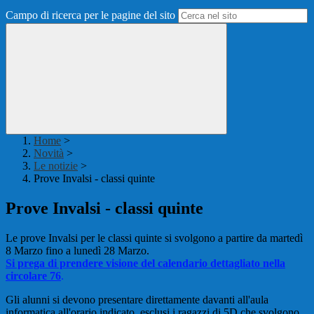
Campo di ricerca per le pagine del sito
Home
>
Novità
>
Le notizie
>
Prove Invalsi - classi quinte
Prove Invalsi - classi quinte
Le prove Invalsi per le classi quinte si svolgono a partire da martedì
8 Marzo fino a lunedì 28 Marzo.
Si prega di prendere visione del calendario dettagliato nella
circolare 76
.
Gli alunni si devono presentare direttamente davanti all'aula
informatica all'orario indicato, esclusi i ragazzi di 5D che svolgono