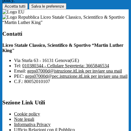
policy.
Accetta tutti
Salva le preferenze
Liceo Statale Classico, Scientifico & Sportivo
“Martin Luther King"
Contatti
Liceo Statale Classico, Scientifico & Sportivo “Martin Luther
King"
Via Sturla 63 - 16131 Genova(GE)
Tel:
010380344 - Cellulare Segreteria: 3665846534
Email:
geps07000d@istruzione.it
Link per inviare una mail
PEC:
geps07000d@pec.istruzione.it
Link per inviare una mail
C.F.: 80052010107
Sezione Link Utili
Cookie policy
Note legali
Informativa Privacy
Ufficio Relazioni con il Pubblico