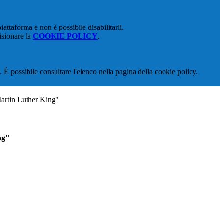
attaforma e non è possibile disabilitarli.
isionare la
COOKIE POLICY
.
 È possibile consultare l'elenco nella pagina della cookie policy.
Martin Luther King"
ng"