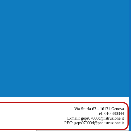
Via Sturla 63 - 16131 Genova
Tel: 010 380344
E-mail: geps07000d@istruzione.it
PEC: geps07000d@pec.istruzione.it