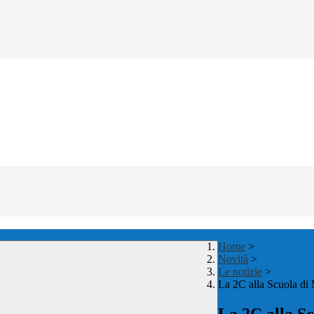
Home
>
Novità
>
Le notizie
>
La 2C alla Scuola di 