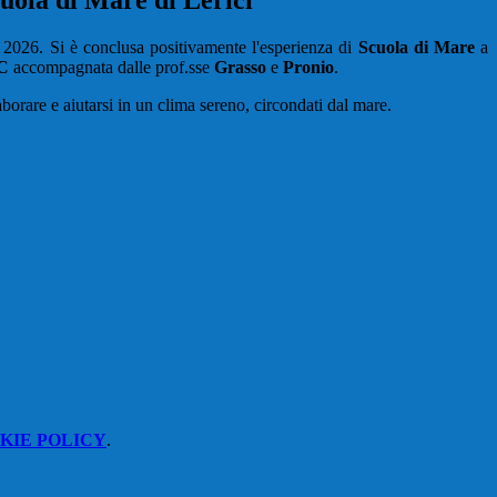
uola di Mare di Lerici
 2026. Si è conclusa positivamente l'esperienza di
Scuola di Mare
a
2C
accompagnata dalle prof.sse
Grasso
e
Pronio
.
aborare e aiutarsi in un clima sereno, circondati dal mare.
KIE POLICY
.