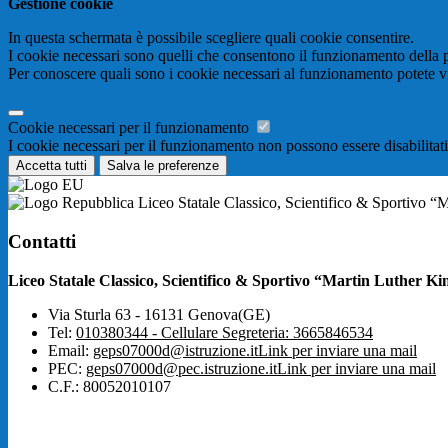
Gestione cookie
In questa schermata è possibile scegliere quali cookie consentire.
I cookie necessari sono quelli che consentono il funzionamento della pi
Per conoscere quali sono i cookie necessari al funzionamento potete v
Cookie necessari per il funzionamento
I cookie necessari per il funzionamento non possono essere disabilitati.
Accetta tutti
Salva le preferenze
Liceo Statale Classico, Scientifico & Sportivo “
Contatti
Liceo Statale Classico, Scientifico & Sportivo “Martin Luther Ki
Via Sturla 63 - 16131 Genova(GE)
Tel:
010380344 - Cellulare Segreteria: 3665846534
Email:
geps07000d@istruzione.it
Link per inviare una mail
PEC:
geps07000d@pec.istruzione.it
Link per inviare una mail
C.F.: 80052010107