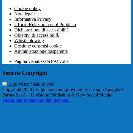
Cookie policy
Note legali
Informativa Privacy
Ufficio Relazioni con il Pubblico
Dichiarazione di accessibilità
Obiettivi di accessibilità
Whistleblowing
Gestione consensi cookie
Amministrazione trasparente
Pagina visualizzata
892
volte
Sezione Copyright
Copyright 2026 | Engineered and powered by Gruppo Spaggiari
Parma S.p.A. | Divisione Publishing & New Social Media
Disclaimer trattamento dati personali