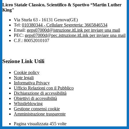
Liceo Statale Classico, Scientifico & Sportivo “Martin Luther
King"
Via Sturla 63 - 16131 Genova(GE)
Tel:
010380344 - Cellulare Segreteria: 3665846534
Email:
geps07000d@istruzione.it
Link per inviare una mail
PEC:
geps07000d@pec.istruzione.it
Link per inviare una mail
C.F.: 80052010107
Sezione Link Utili
Cookie policy
Note legali
Informativa Privacy
Ufficio Relazioni con il Pubblico
Dichiarazione di accessibilità
Obiettivi di accessibilità
Whistleblowing
Gestione consensi cookie
Amministrazione trasparente
Pagina visualizzata
455
volte