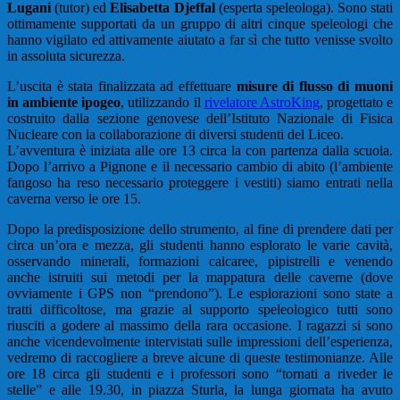
Lugani
(tutor) ed
Elisabetta Djeffal
(esperta speleologa). Sono stati
ottimamente supportati da un gruppo di altri cinque speleologi che
hanno vigilato ed attivamente aiutato a far sì che tutto venisse svolto
in assoluta sicurezza.
L’uscita è stata finalizzata ad effettuare
misure di flusso di muoni
in ambiente ipogeo
, utilizzando il
rivelatore AstroKing
, progettato e
costruito dalla sezione genovese dell’Istituto Nazionale di Fisica
Nucleare con la collaborazione di diversi studenti del Liceo.
L’avventura è iniziata alle ore 13 circa la con partenza dalla scuola.
Dopo l’arrivo a Pignone e il necessario cambio di abito (l’ambiente
fangoso ha reso necessario proteggere i vestiti) siamo entrati nella
caverna verso le ore 15.
Dopo la predisposizione dello strumento, al fine di prendere dati per
circa un’ora e mezza, gli studenti hanno esplorato le varie cavità,
osservando minerali, formazioni calcaree, pipistrelli e venendo
anche istruiti sui metodi per la mappatura delle caverne (dove
ovviamente i GPS non “prendono”). Le esplorazioni sono state a
tratti difficoltose, ma grazie al supporto speleologico tutti sono
riusciti a godere al massimo della rara occasione. I ragazzi si sono
anche vicendevolmente intervistati sulle impressioni dell’esperienza,
vedremo di raccogliere a breve alcune di queste testimonianze. Alle
ore 18 circa gli studenti e i professori sono “tornati a riveder le
stelle” e alle 19.30, in piazza Sturla, la lunga giornata ha avuto