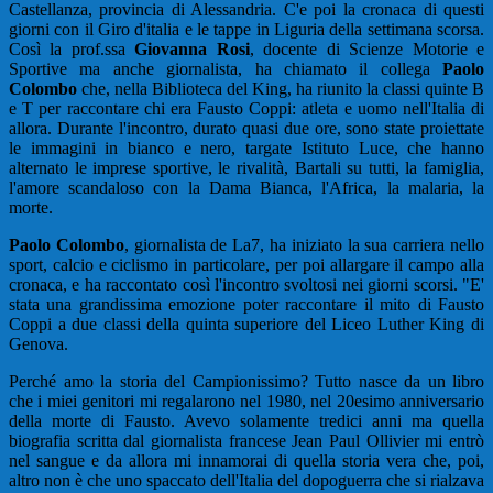
Castellanza, provincia di Alessandria. C'e poi la cronaca di questi
giorni con il Giro d'italia e le tappe in Liguria della settimana scorsa.
Così la prof.ssa
Giovanna Rosi
, docente di Scienze Motorie e
Sportive ma anche giornalista, ha chiamato il collega
Paolo
Colombo
che, nella Biblioteca del King, ha riunito la classi quinte B
e T per raccontare chi era Fausto Coppi: atleta e uomo nell'Italia di
allora. Durante l'incontro, durato quasi due ore, sono state proiettate
le immagini in bianco e nero, targate Istituto Luce, che hanno
alternato le imprese sportive, le rivalità, Bartali su tutti, la famiglia,
l'amore scandaloso con la Dama Bianca, l'Africa, la malaria, la
morte.
Paolo Colombo
, giornalista de La7, ha iniziato la sua carriera nello
sport, calcio e ciclismo in particolare, per poi allargare il campo alla
cronaca, e ha raccontato così l'incontro svoltosi nei giorni scorsi. "E'
stata una grandissima emozione poter raccontare il mito di Fausto
Coppi a due classi della quinta superiore del Liceo Luther King di
Genova.
Perché amo la storia del Campionissimo? Tutto nasce da un libro
che i miei genitori mi regalarono nel 1980, nel 20esimo anniversario
della morte di Fausto. Avevo solamente tredici anni ma quella
biografia scritta dal giornalista francese Jean Paul Ollivier mi entrò
nel sangue e da allora mi innamorai di quella storia vera che, poi,
altro non è che uno spaccato dell'Italia del dopoguerra che si rialzava