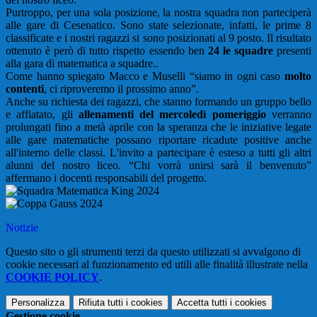
Purtroppo, per una sola posizione, la nostra squadra non parteciperà
alle gare di Cesenatico. Sono state selezionate, infatti, le prime 8
classificate e i nostri ragazzi si sono posizionati al 9 posto. Il risultato
ottenuto è però di tutto rispetto essendo ben
24 le squadre
presenti
alla gara di matematica a squadre..
Come hanno spiegato Macco e Muselli “siamo in ogni caso
molto
contenti
, ci riproveremo il prossimo anno”.
Anche su richiesta dei ragazzi, che stanno formando un gruppo bello
e affiatato, gli
allenamenti del mercoledì pomeriggio
verranno
prolungati fino a metà aprile con la speranza che le iniziative legate
alle gare matematiche possano riportare ricadute positive anche
all'interno delle classi. L'invito a partecipare è esteso a tutti gli altri
alunni del nostro liceo. “Chi vorrà unirsi sarà il benvenuto”
affermano i docenti responsabili del progetto.
Notizie
Questo sito o gli strumenti terzi da questo utilizzati si avvalgono di
cookie necessari al funzionamento ed utili alle finalità illustrate nella
COOKIE POLICY
.
Personalizza
Rifiuta tutti
i cookies
Accetta tutti
i cookies
Gestione cookie