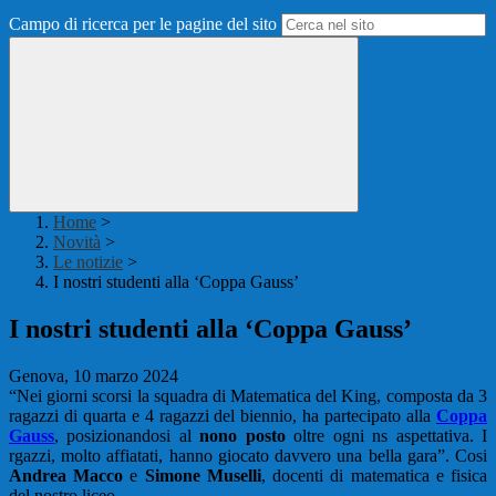
Campo di ricerca per le pagine del sito
Home
>
Novità
>
Le notizie
>
I nostri studenti alla ‘Coppa Gauss’
I nostri studenti alla ‘Coppa Gauss’
Genova, 10 marzo 2024
“Nei giorni scorsi la squadra di Matematica del King, composta da 3
ragazzi di quarta e 4 ragazzi del biennio, ha partecipato alla
Coppa
Gauss
, posizionandosi al
nono posto
oltre ogni ns aspettativa. I
rgazzi, molto affiatati, hanno giocato davvero una bella gara”. Cosi
Andrea Macco
e
Simone Muselli
, docenti di matematica e fisica
del nostro liceo.