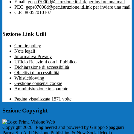
Email:
geps07000d@istruzione.it
Link per inviare una mail
PEC:
geps07000d@pec.istruzione.it
Link per inviare una mail
C.F.: 80052010107
Sezione Link Utili
Cookie policy
Note legali
Informativa Privacy
Ufficio Relazioni con il Pubblico
Dichiarazione di accessibilità
Obiettivi di accessibilità
Whistleblowing
Gestione consensi cookie
Amministrazione trasparente
Pagina visualizzata
1571
volte
Sezione Copyright
Copyright 2026 | Engineered and powered by Gruppo Spaggiari
Parma S.p.A. | Divisione Publishing & New Social Media