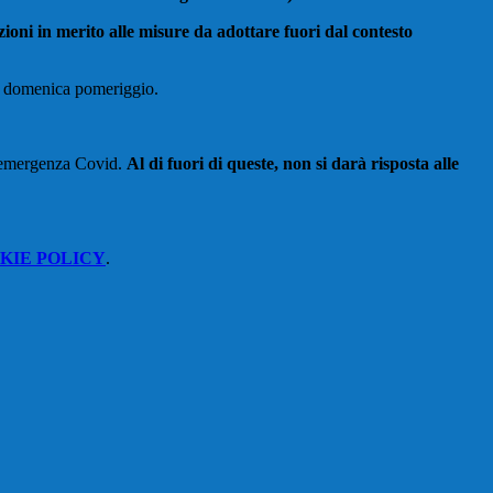
azioni in merito alle misure da adottare
fuori dal contesto
 la domenica pomeriggio.
ll’emergenza Covid.
Al di fuori di queste,
non si darà risposta alle
KIE POLICY
.