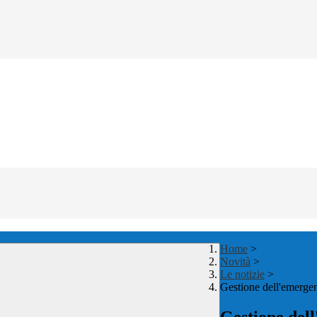
Home
>
Novità
>
Le notizie
>
Gestione dell'emergen