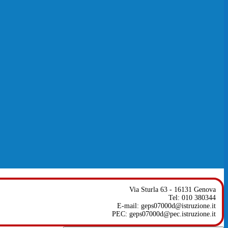
Via Sturla 63 - 16131 Genova
Tel: 010 380344
E-mail: geps07000d@istruzione.it
PEC: geps07000d@pec.istruzione.it