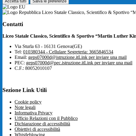
Accetta tutti
Salva le preferenze
Liceo Statale Classico, Scientifico & Sportivo “
Contatti
Liceo Statale Classico, Scientifico & Sportivo “Martin Luther Ki
Via Sturla 63 - 16131 Genova(GE)
Tel:
010380344 - Cellulare Segreteria: 3665846534
Email:
geps07000d@istruzione.it
Link per inviare una mail
PEC:
geps07000d@pec.istruzione.it
Link per inviare una mail
C.F.: 80052010107
Sezione Link Utili
Cookie policy
Note legali
Informativa Privacy
Ufficio Relazioni con il Pubblico
Dichiarazione di accessibilità
Obiettivi di accessibilità
Whistleblowing