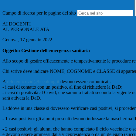
Campo di ricerca per le pagine del sito
AI DOCENTI
AL PERSONALE ATA
Genova, 17 gennaio 2022
Oggetto: Gestione dell'emergenza sanitaria
Allo scopo di gestire efficacemente e tempestivamente le procedure re
Chi scrive deve indicare NOME, COGNOME e CLASSE di appartenenza d
A
referenticovid@liceoking.it
devono essere comunicati:
- i casi di contatto con un positivo, al fine di richiedere la DaD;
- i casi di positività al Covid, che saranno trattati secondo la vigente 
sarà attivata la DaD.
Laddove in una classe si dovessero verificare casi positivi, si proced
- 1 caso positivo: gli alunni presenti devono indossare la mascherina f
- 2 casi positivi: gli alunni che hanno completato il ciclo vaccinale 
e devono essere ammessi dalla vicepresidenza o da un delegato (succurs