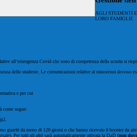
Gestione del
AGLI STUDENTI E
LORO FAMIGLIE
lative all’emergenza Covid che sono di competenza della scuola si riepi
ello studente. Le comunicazioni relative ai minorenni devono essere 
normativa e per cui
erà come segue:
fp2.
o sono guariti da meno di 120 giorni o che hanno ricevuto il booster da 
ale). Per tutti gli altri sarà automaticamente attivata la DaD
(non dovrà