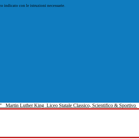
o indicato con le istruzioni necessarie.
Martin Luther King
Liceo Statale Classico, Scientifico & Sportivo