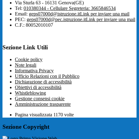
Via Sturla 63 - 16131 Genova(GE)
Tel:
010380344 - Cellulare Segreteria: 3665846534
Email:
geps07000d@istruzione.it
Link per inviare una mail
PEC:
geps07000d@pec.istruzione.it
Link per inviare una mail
C.F.: 80052010107
Sezione Link Utili
Cookie policy
Note legali
Informativa Privacy
Ufficio Relazioni con il Pubblico
Dichiarazione di accessibilità
Obiettivi di accessibilità
Whistleblowing
Gestione consensi cookie
Amministrazione trasparente
Pagina visualizzata
1170
volte
Sezione Copyright