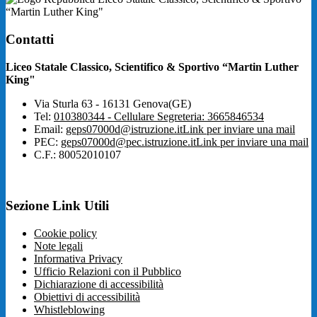
“Martin Luther King"
Contatti
Liceo Statale Classico, Scientifico & Sportivo “Martin Luther
King"
Via Sturla 63 - 16131 Genova(GE)
Tel:
010380344 - Cellulare Segreteria: 3665846534
Email:
geps07000d@istruzione.it
Link per inviare una mail
PEC:
geps07000d@pec.istruzione.it
Link per inviare una mail
C.F.: 80052010107
Sezione Link Utili
Cookie policy
Note legali
Informativa Privacy
Ufficio Relazioni con il Pubblico
Dichiarazione di accessibilità
Obiettivi di accessibilità
Whistleblowing