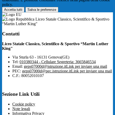
policy.
Accetta tutti
Salva le preferenze
Liceo Statale Classico, Scientifico & Sportivo
“Martin Luther King"
Contatti
Liceo Statale Classico, Scientifico & Sportivo “Martin Luther
King"
Via Sturla 63 - 16131 Genova(GE)
Tel:
010380344 - Cellulare Segreteria: 3665846534
Email:
geps07000d@istruzione.it
Link per inviare una mail
PEC:
geps07000d@pec.istruzione.it
Link per inviare una mail
C.F.: 80052010107
Sezione Link Utili
Cookie policy
Note legali
Informativa Privacy