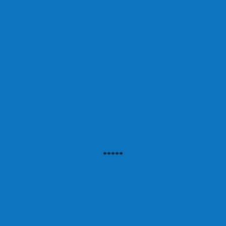
*****