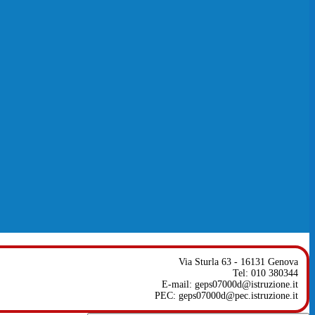
Via Sturla 63 - 16131 Genova
Tel: 010 380344
E-mail: geps07000d@istruzione.it
PEC: geps07000d@pec.istruzione.it