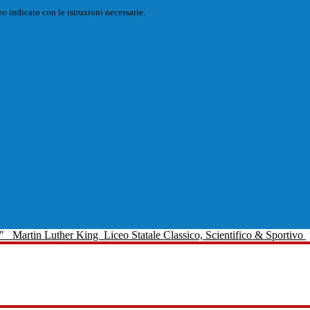
o indicato con le istruzioni necessarie.
Martin Luther King
Liceo Statale Classico, Scientifico & Sportivo