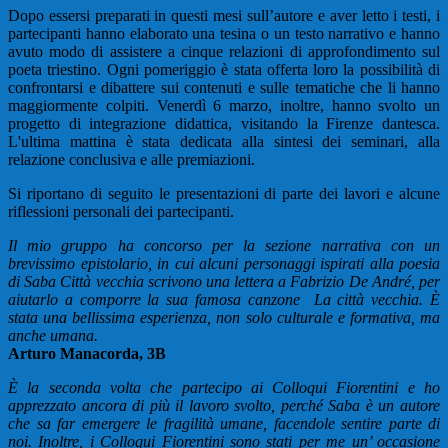
Dopo essersi preparati in questi mesi sull’autore e aver letto i testi, i
partecipanti hanno elaborato una tesina o un testo narrativo e hanno
avuto modo di assistere a cinque relazioni di approfondimento sul
poeta triestino. Ogni pomeriggio è stata offerta loro la possibilità di
confrontarsi e dibattere sui contenuti e sulle tematiche che li hanno
maggiormente colpiti. Venerdì 6 marzo, inoltre, hanno svolto un
progetto di integrazione didattica, visitando la Firenze dantesca.
L'ultima mattina è stata dedicata alla sintesi dei seminari, alla
relazione conclusiva e alle premiazioni.
Si riportano di seguito le presentazioni di parte dei lavori e alcune
riflessioni personali dei partecipanti.
Il mio gruppo ha concorso per la sezione narrativa con un
brevissimo epistolario, in cui alcuni personaggi ispirati alla poesia
di Saba Città vecchia scrivono una lettera a Fabrizio De André, per
aiutarlo a comporre la sua famosa canzone La città vecchia. È
stata una bellissima esperienza, non solo culturale e formativa, ma
anche umana.
Arturo Manacorda, 3B
È la seconda volta che partecipo ai Colloqui Fiorentini e ho
apprezzato ancora di più il lavoro svolto, perché Saba è un autore
che sa far emergere le fragilità umane, facendole sentire parte di
noi. Inoltre, i Colloqui Fiorentini sono stati per me un’ occasione