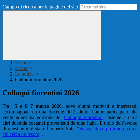
Campo di ricerca per le pagine del sito
Home
>
Novità
>
Le notizie
>
Colloqui fiorentini 2026
Colloqui fiorentini 2026
Tra
5 e il 7 marzo 2026
, nove alunni motivati e interessati,
accompagnati da una docente dell’istituto, hanno partecipato alla
venticinquesima edizione dei
Colloqui Fiorentini
, insieme a circa
altri duemila coetanei provenienti da tutta Italia. Il titolo dell’evento
di quest’anno è stato: Umberto Saba “
Scavar devo profondo, come
chi cerca un tesoro
”.