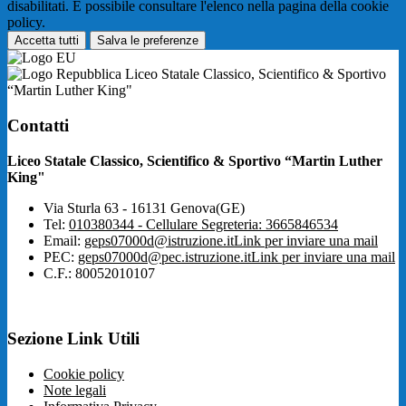
disabilitati. È possibile consultare l'elenco nella pagina della cookie
policy.
Accetta tutti
Salva le preferenze
Liceo Statale Classico, Scientifico & Sportivo
“Martin Luther King"
Contatti
Liceo Statale Classico, Scientifico & Sportivo “Martin Luther
King"
Via Sturla 63 - 16131 Genova(GE)
Tel:
010380344 - Cellulare Segreteria: 3665846534
Email:
geps07000d@istruzione.it
Link per inviare una mail
PEC:
geps07000d@pec.istruzione.it
Link per inviare una mail
C.F.: 80052010107
Sezione Link Utili
Cookie policy
Note legali