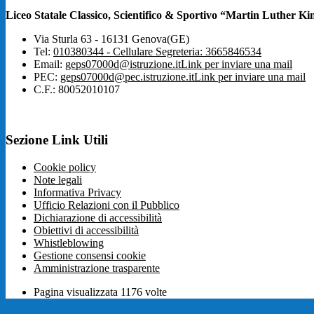
Liceo Statale Classico, Scientifico & Sportivo “Martin Luther Ki
Via Sturla 63 - 16131 Genova(GE)
Tel:
010380344 - Cellulare Segreteria: 3665846534
Email:
geps07000d@istruzione.it
Link per inviare una mail
PEC:
geps07000d@pec.istruzione.it
Link per inviare una mail
C.F.: 80052010107
Sezione Link Utili
Cookie policy
Note legali
Informativa Privacy
Ufficio Relazioni con il Pubblico
Dichiarazione di accessibilità
Obiettivi di accessibilità
Whistleblowing
Gestione consensi cookie
Amministrazione trasparente
Pagina visualizzata
1176
volte