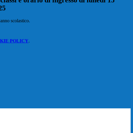
classi e orario di ingresso di lunedì 15
25
l'anno scolastico.
KIE POLICY
.