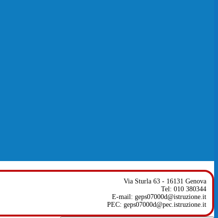
Via Sturla 63 - 16131 Genova
Tel: 010 380344
E-mail: geps07000d@istruzione.it
PEC: geps07000d@pec.istruzione.it