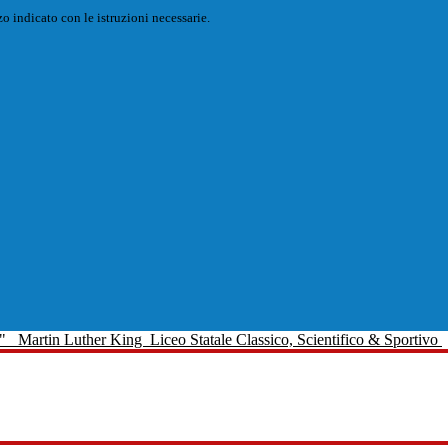
o indicato con le istruzioni necessarie.
Martin Luther King
Liceo Statale Classico, Scientifico & Sportivo