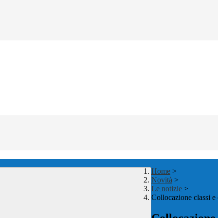
Home
>
Novità
>
Le notizie
>
Collocazione classi e