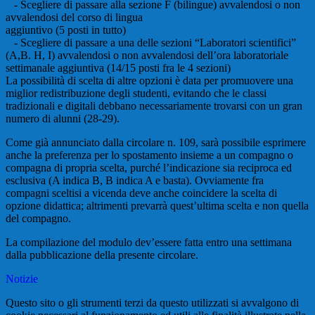
- Scegliere di passare alla sezione F (bilingue) avvalendosi o non
avvalendosi del corso di lingua
aggiuntivo (5 posti in tutto)
- Scegliere di passare a una delle sezioni “Laboratori scientifici”
(A,B. H, I) avvalendosi o non avvalendosi dell’ora laboratoriale
settimanale aggiuntiva (14/15 posti fra le 4 sezioni)
La possibilità di scelta di altre opzioni è data per promuovere una
miglior redistribuzione degli studenti, evitando che le classi
tradizionali e digitali debbano necessariamente trovarsi con un gran
numero di alunni (28-29).
Come già annunciato dalla circolare n. 109, sarà possibile esprimere
anche la preferenza per lo spostamento insieme a un compagno o
compagna di propria scelta, purché l’indicazione sia reciproca ed
esclusiva (A indica B, B indica A e basta). Ovviamente fra
compagni sceltisi a vicenda deve anche coincidere la scelta di
opzione didattica; altrimenti prevarrà quest’ultima scelta e non quella
del compagno.
La compilazione del modulo dev’essere fatta entro una settimana
dalla pubblicazione della presente circolare.
Notizie
Questo sito o gli strumenti terzi da questo utilizzati si avvalgono di