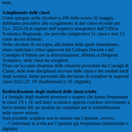
testo.
Scioglimento delle classi
Come spiegato nella circolare n.109 dello scorso 31 maggio,
dobbiamo procedere allo scioglimento di due classi seconde per
l’a.s. 2023-24 in ragione dell’organico assegnatoci dall’Ufficio
Scolastico Regionale, che prevede complessive 51 classi e non 53
come da noi richiesto.
Nella circolare di cui sopra, alla lettura della quale rimandiamo,
erano esplicitati i criteri approvati dal Collegio Docenti e dal
Consiglio d’Istituto per la determinazione, affidata al Dirigente
Scolastico, delle classi da sciogliere.
Dopo un’accurata disamina delle relazioni presentate dai Consigli di
Classe, delle note disciplinari ricevute dalle classi e dei risultati medi
degli scrutini, siamo pervenuti alla decisione di sciogliere le seguenti
classi 2022-23: 1N (tradizionale) e 1E (digitale).
Redistribuzione degli studenti delle classi sciolte
Le famiglie degli studenti promossi o sospesi che hanno frequentato
le classi 1N e 1E nell’anno scolastico appena concluso riceveranno a
breve tramite RE un modulo da compilare per la redistribuzione
nelle nuove sezioni.
Sarà possibile scegliere non la sezione ma l’opzione, ovvero:
- Confermare la scelta per l’opzione già frequentata (tradizionale o
digitale)