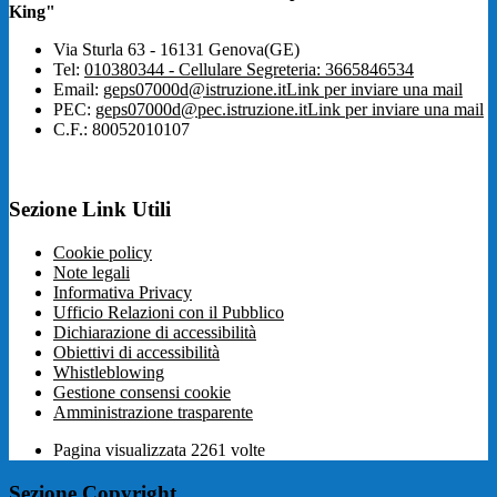
King"
Via Sturla 63 - 16131 Genova(GE)
Tel:
010380344 - Cellulare Segreteria: 3665846534
Email:
geps07000d@istruzione.it
Link per inviare una mail
PEC:
geps07000d@pec.istruzione.it
Link per inviare una mail
C.F.: 80052010107
Sezione Link Utili
Cookie policy
Note legali
Informativa Privacy
Ufficio Relazioni con il Pubblico
Dichiarazione di accessibilità
Obiettivi di accessibilità
Whistleblowing
Gestione consensi cookie
Amministrazione trasparente
Pagina visualizzata
2261
volte
Sezione Copyright