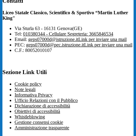
Contatti
Liceo Statale Classico, Scientifico & Sportivo “Martin Luther
King"
Via Sturla 63 - 16131 Genova(GE)
Tel:
010380344 - Cellulare Segreteria: 3665846534
Email:
geps07000d@istruzione.it
Link per inviare una mail
PEC:
geps07000d@pec.istruzione.it
Link per inviare una mail
C.F.: 80052010107
Sezione Link Utili
Cookie policy
Note legali
Informativa Privacy
Ufficio Relazioni con il Pubblico
Dichiarazione di accessibilità
Obiettivi di accessibilità
Whistleblowing
Gestione consensi cookie
Amministrazione trasparente