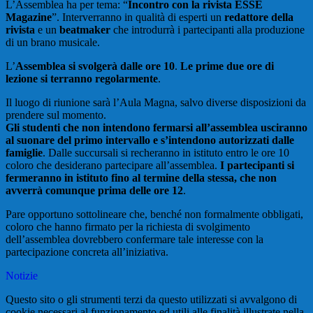
L’Assemblea ha per tema: “
Incontro con la rivista ESSE
Magazine
”. Interverranno in qualità di esperti un
redattore della
rivista
e un
beatmaker
che introdurrà i partecipanti alla produzione
di un brano musicale.
L’
Assemblea si svolgerà dalle ore 10
.
Le prime due ore di
lezione si terranno regolarmente
.
Il luogo di riunione sarà l’Aula Magna, salvo diverse disposizioni da
prendere sul momento.
Gli studenti che non intendono fermarsi all’assemblea usciranno
al suonare del primo intervallo e s’intendono autorizzati dalle
famiglie
. Dalle succursali si recheranno in istituto entro le ore 10
coloro che desiderano partecipare all’assemblea.
I partecipanti si
fermeranno in istituto fino al termine della stessa, che non
avverrà comunque prima delle ore 12
.
Pare opportuno sottolineare che, benché non formalmente obbligati,
coloro che hanno firmato per la richiesta di svolgimento
dell’assemblea dovrebbero confermare tale interesse con la
partecipazione concreta all’iniziativa.
Notizie
Questo sito o gli strumenti terzi da questo utilizzati si avvalgono di
cookie necessari al funzionamento ed utili alle finalità illustrate nella