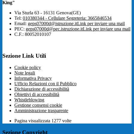
King"
Via Sturla 63 - 16131 Genova(GE)
Tel:
010380344 - Cellulare Segreteria: 3665846534
Email:
geps07000d@istruzione.it
Link per inviare una mail
PEC:
geps07000d@pec.istruzione.it
Link per inviare una mail
C.F.: 80052010107
Sezione Link Utili
Cookie policy
Note legali
Informativa Privacy
Ufficio Relazioni con il Pubblico
Dichiarazione di accessibilità
Obiettivi di accessibilità
Whistleblowing
Gestione consensi cookie
Amministrazione trasparente
Pagina visualizzata
1277
volte
Sezione Copyright