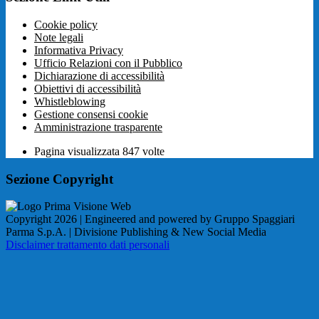
Cookie policy
Note legali
Informativa Privacy
Ufficio Relazioni con il Pubblico
Dichiarazione di accessibilità
Obiettivi di accessibilità
Whistleblowing
Gestione consensi cookie
Amministrazione trasparente
Pagina visualizzata
847
volte
Sezione Copyright
Copyright 2026 | Engineered and powered by Gruppo Spaggiari
Parma S.p.A. | Divisione Publishing & New Social Media
Disclaimer trattamento dati personali