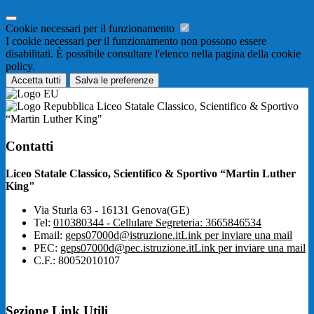
Cookie necessari per il funzionamento
I cookie necessari per il funzionamento non possono essere
disabilitati. È possibile consultare l'elenco nella pagina della cookie
policy.
Accetta tutti
Salva le preferenze
Liceo Statale Classico, Scientifico & Sportivo
“Martin Luther King"
Contatti
Liceo Statale Classico, Scientifico & Sportivo “Martin Luther
King"
Via Sturla 63 - 16131 Genova(GE)
Tel:
010380344 - Cellulare Segreteria: 3665846534
Email:
geps07000d@istruzione.it
Link per inviare una mail
PEC:
geps07000d@pec.istruzione.it
Link per inviare una mail
C.F.: 80052010107
Sezione Link Utili