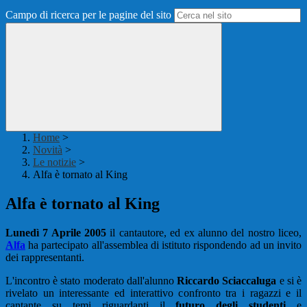
Campo di ricerca per le pagine del sito
Home
>
Novità
>
Le notizie
>
Alfa è tornato al King
Alfa è tornato al King
Lunedì 7 Aprile 2005
il cantautore, ed ex alunno del nostro liceo,
Alfa
ha partecipato all'assemblea di istituto rispondendo ad un invito
dei rappresentanti.
L'incontro è stato moderato dall'alunno
Riccardo Sciaccaluga
e si è
rivelato un interessante ed interattivo confronto tra i ragazzi e il
cantante su temi riguardanti il
futuro degli studenti
e