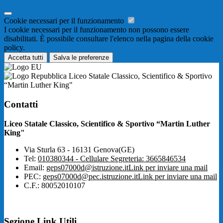
Cookie necessari per il funzionamento
I cookie necessari per il funzionamento non possono essere
disabilitati. È possibile consultare l'elenco nella pagina della cookie
policy.
Accetta tutti
Salva le preferenze
Liceo Statale Classico, Scientifico & Sportivo
“Martin Luther King"
Contatti
Liceo Statale Classico, Scientifico & Sportivo “Martin Luther
King"
Via Sturla 63 - 16131 Genova(GE)
Tel:
010380344 - Cellulare Segreteria: 3665846534
Email:
geps07000d@istruzione.it
Link per inviare una mail
PEC:
geps07000d@pec.istruzione.it
Link per inviare una mail
C.F.: 80052010107
Sezione Link Utili