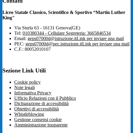
Contatti
Liceo Statale Classico, Scientifico & Sportivo “Martin Luther
King"
Via Sturla 63 - 16131 Genova(GE)
Tel:
010380344 - Cellulare Segreteria: 3665846534
Email:
geps07000d@istruzione.it
Link per inviare una mail
PEC:
geps07000d@pec.istruzione.it
Link per inviare una mail
C.F.: 80052010107
Sezione Link Utili
Cookie policy
Note legali
Informativa Privacy
Ufficio Relazioni con il Pubblico
Dichiarazione di accessibilità
Obiettivi di accessibilità
Whistleblowing
Gestione consensi cookie
Amministrazione trasparente