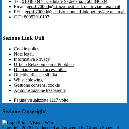
Tel:
010380344 - Cellulare Segreteria: 3665846534
Email:
geps07000d@istruzione.it
Link per inviare una mail
PEC:
geps07000d@pec.istruzione.it
Link per inviare una mail
C.F.: 80052010107
Sezione Link Utili
Cookie policy
Note legali
Informativa Privacy
Ufficio Relazioni con il Pubblico
Dichiarazione di accessibilità
Obiettivi di accessibilità
Whistleblowing
Gestione consensi cookie
Amministrazione trasparente
Pagina visualizzata
1117
volte
Sezione Copyright
Copyright 2026 | Engineered and powered by Gruppo Spaggiari