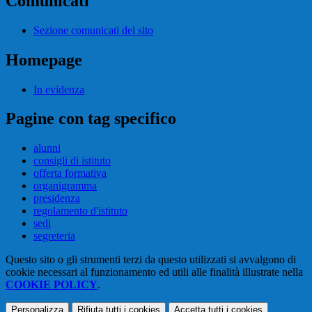
Comunicati
Sezione comunicati del sito
Homepage
In evidenza
Pagine con tag specifico
alunni
consigli di istituto
offerta formativa
organigramma
presidenza
regolamento d'istituto
sedi
segreteria
Questo sito o gli strumenti terzi da questo utilizzati si avvalgono di
cookie necessari al funzionamento ed utili alle finalità illustrate nella
COOKIE POLICY
.
Personalizza
Rifiuta tutti
i cookies
Accetta tutti
i cookies