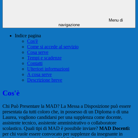
Menu di
navigazione
Indice pagina
Cos'è
Come si accede al servizio
Cosa serve
Tempi e scadenze
Contatti
Ulteriori informazioni
A cosa serve
Descrizione breve
Cos'è
Chi Può Presentare la MAD? La Messa a Disposizione può essere
presentata da tutti coloro che, in possesso di un Diploma o di una
Laurea, vogliono candidarsi per una supplenza come docente,
assistente tecnico, assistente amministrativo o collaboratore
scolastico. Quali tipi di MAD è possibile inviare?
MAD Docenti:
per chi vuole essere convocato per supplenze da insegnante in