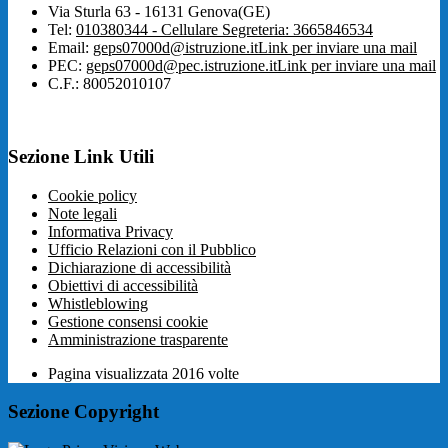
Via Sturla 63 - 16131 Genova(GE)
Tel:
010380344 - Cellulare Segreteria: 3665846534
Email:
geps07000d@istruzione.it
Link per inviare una mail
PEC:
geps07000d@pec.istruzione.it
Link per inviare una mail
C.F.: 80052010107
Sezione Link Utili
Cookie policy
Note legali
Informativa Privacy
Ufficio Relazioni con il Pubblico
Dichiarazione di accessibilità
Obiettivi di accessibilità
Whistleblowing
Gestione consensi cookie
Amministrazione trasparente
Pagina visualizzata
2016
volte
Sezione Copyright