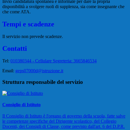
Invio candidatura spontanea e informale per dare la propria
disponibilità a svolgere ruoli di supplenza, sia come insegnante che
che come ATA.
Tempi e scadenze
Il servizio non prevede scadenze.
Contatti
Tel:
010380344 - Cellulare Segreteria: 3665846534
Email:
geps07000d@istruzione.it
Struttura responsabile del servizio
Consiglio di Istituto
Il Consiglio di Istituto è l'organo di governo della scuola, fatte salve
le competenze specifiche del Dirigente scolastico, del Collegio
Docenti, dei Consigli di Classe, come previsto dall'art. 6 del D.P.R.