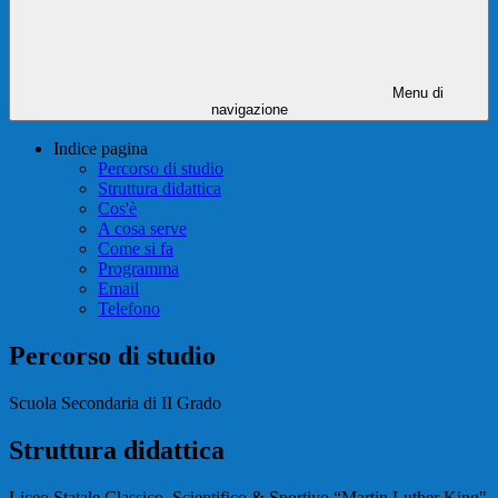
Menu di
navigazione
Indice pagina
Percorso di studio
Struttura didattica
Cos'è
A cosa serve
Come si fa
Programma
Email
Telefono
Percorso di studio
Scuola Secondaria di II Grado
Struttura didattica
Liceo Statale Classico, Scientifico & Sportivo “Martin Luther King"