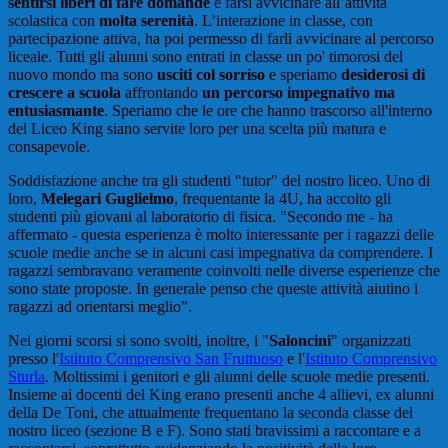
sentirsi liberi di fare domande
e farsi avvicinare all’attività
scolastica con
molta serenità
. L’interazione in classe, con
partecipazione attiva, ha poi permesso di farli avvicinare al percorso
liceale. Tutti gli alunni sono entrati in classe un po' timorosi del
nuovo mondo ma sono
usciti col sorriso
e speriamo
desiderosi di
crescere a scuola
affrontando
un percorso impegnativo ma
entusiasmante
. Speriamo che le ore che hanno trascorso all'interno
del Liceo King siano servite loro per una scelta più matura e
consapevole.
Soddisfazione anche tra gli studenti "tutor" del nostro liceo. Uno di
loro,
Melegari Guglielmo
, frequentante la 4U, ha accolto gli
studenti più giovani al laboratorio di fisica. "Secondo me - ha
affermato - questa esperienza è molto interessante per i ragazzi delle
scuole medie anche se in alcuni casi impegnativa da comprendere. I
ragazzi sembravano veramente coinvolti nelle diverse esperienze che
sono state proposte. In generale penso che queste attività aiutino i
ragazzi ad orientarsi meglio".
Nei giorni scorsi si sono svolti, inoltre, i "
Saloncini
" organizzati
presso l'
Istituto Comprensivo San Fruttuoso
e l'
Istituto Comprensivo
Sturla
. Moltissimi i genitori e gli alunni delle scuole medie presenti.
Insieme ai docenti del King erano presenti anche 4 allievi, ex alunni
della De Toni, che attualmente frequentano la seconda classe del
nostro liceo (sezione B e F). Sono stati bravissimi a raccontare e a