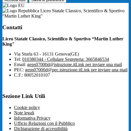
Liceo Statale Classico, Scientifico & Sportivo
“Martin Luther King"
Contatti
Liceo Statale Classico, Scientifico & Sportivo “Martin Luther
King"
Via Sturla 63 - 16131 Genova(GE)
Tel:
010380344 - Cellulare Segreteria: 3665846534
Email:
geps07000d@istruzione.it
Link per inviare una mail
PEC:
geps07000d@pec.istruzione.it
Link per inviare una mail
C.F.: 80052010107
Sezione Link Utili
Cookie policy
Note legali
Informativa Privacy
Ufficio Relazioni con il Pubblico
Dichiarazione di accessibilità