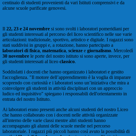
centinaio di studenti provenienti da vari Istituti comprensivi e da
alcune scuole parificate genovesi.
Il
22, 23 e 24 novembre
si sono svolti i laboratori pomeridiani per
gli studenti interessati al percorso del liceo scientifico nelle sue varie
articolazioni: tradizionale, sportivo, artistico e digitale. I ragazzi sono
stati suddivisi in gruppi e, a rotazione, hanno partecipato a
laboratori di fisica
,
matematica
,
scienze
e
giornalismo
. Mercoledì
30 novembre
le porte del nostro istituto si sono aperte, invece, per
gli studenti interessati al liceo
classico
.
Soddisfatti i docenti che hanno organizzato i laboratori e gestito
l'accoglienza. "Il motore dell’apprendimento è la voglia di imparare
scoprendo con curiosità e i laboratori sono un’iniziativa che mira a
coinvolgere gli studenti in attività disciplinari con un approccio
ludico ed inquisitivo" spiegano i responsabili dell'orientamento in
entrata del nostro Istituto.
Ai laboratori erano presenti anche alcuni studenti del nostro Liceo
che hanno collaborato con i docenti nelle attività organizzate
all'interno delle varie classi mentre altri studenti hanno
accompagnato gli alunni delle scuole medie nel percorso
laboratoriale. I ragazzi più piccoli hanno così avuto la possibilità di