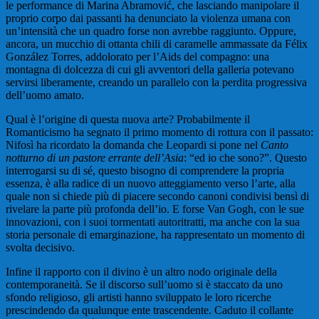
le performance di Marina Abramović, che lasciando manipolare il
proprio corpo dai passanti ha denunciato la violenza umana con
un’intensità che un quadro forse non avrebbe raggiunto. Oppure,
ancora, un mucchio di ottanta chili di caramelle ammassate da Félix
González Torres, addolorato per l’Aids del compagno: una
montagna di dolcezza di cui gli avventori della galleria potevano
servirsi liberamente, creando un parallelo con la perdita progressiva
dell’uomo amato.
Qual è l’origine di questa nuova arte? Probabilmente il
Romanticismo ha segnato il primo momento di rottura con il passato:
Nifosì ha ricordato la domanda che Leopardi si pone nel
Canto
notturno di un pastore errante dell’Asia
: “ed io che sono?”. Questo
interrogarsi su di sé, questo bisogno di comprendere la propria
essenza, è alla radice di un nuovo atteggiamento verso l’arte, alla
quale non si chiede più di piacere secondo canoni condivisi bensì di
rivelare la parte più profonda dell’io. E forse Van Gogh, con le sue
innovazioni, con i suoi tormentati autoritratti, ma anche con la sua
storia personale di emarginazione, ha rappresentato un momento di
svolta decisivo.
Infine il rapporto con il divino è un altro nodo originale della
contemporaneità. Se il discorso sull’uomo si è staccato da uno
sfondo religioso, gli artisti hanno sviluppato le loro ricerche
prescindendo da qualunque ente trascendente. Caduto il collante