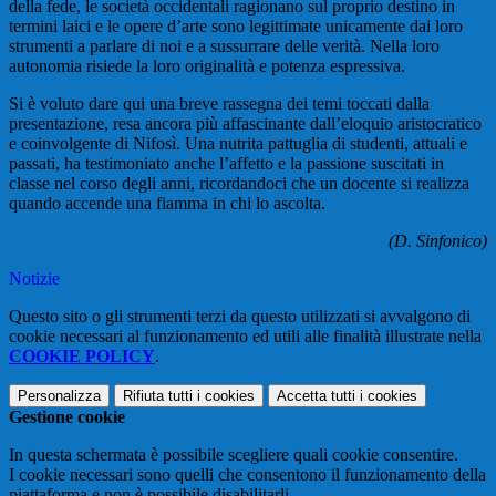
della fede, le società occidentali ragionano sul proprio destino in
termini laici e le opere d’arte sono legittimate unicamente dai loro
strumenti a parlare di noi e a sussurrare delle verità. Nella loro
autonomia risiede la loro originalità e potenza espressiva.
Si è voluto dare qui una breve rassegna dei temi toccati dalla
presentazione, resa ancora più affascinante dall’eloquio aristocratico
e coinvolgente di Nifosì. Una nutrita pattuglia di studenti, attuali e
passati, ha testimoniato anche l’affetto e la passione suscitati in
classe nel corso degli anni, ricordandoci che un docente si realizza
quando accende una fiamma in chi lo ascolta.
(D. Sinfonico)
Notizie
Questo sito o gli strumenti terzi da questo utilizzati si avvalgono di
cookie necessari al funzionamento ed utili alle finalità illustrate nella
COOKIE POLICY
.
Personalizza
Rifiuta tutti
i cookies
Accetta tutti
i cookies
Gestione cookie
In questa schermata è possibile scegliere quali cookie consentire.
I cookie necessari sono quelli che consentono il funzionamento della
piattaforma e non è possibile disabilitarli.