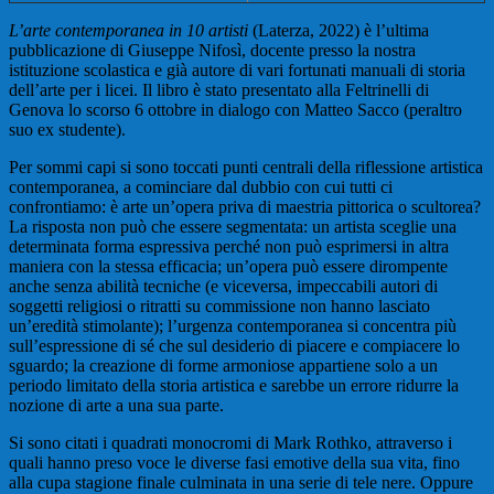
L’arte contemporanea in 10 artisti
(Laterza, 2022) è l’ultima
pubblicazione di Giuseppe Nifosì, docente presso la nostra
istituzione scolastica e già autore di vari fortunati manuali di storia
dell’arte per i licei. Il libro è stato presentato alla Feltrinelli di
Genova lo scorso 6 ottobre in dialogo con Matteo Sacco (peraltro
suo ex studente).
Per sommi capi si sono toccati punti centrali della riflessione artistica
contemporanea, a cominciare dal dubbio con cui tutti ci
confrontiamo: è arte un’opera priva di maestria pittorica o scultorea?
La risposta non può che essere segmentata: un artista sceglie una
determinata forma espressiva perché non può esprimersi in altra
maniera con la stessa efficacia; un’opera può essere dirompente
anche senza abilità tecniche (e viceversa, impeccabili autori di
soggetti religiosi o ritratti su commissione non hanno lasciato
un’eredità stimolante); l’urgenza contemporanea si concentra più
sull’espressione di sé che sul desiderio di piacere e compiacere lo
sguardo; la creazione di forme armoniose appartiene solo a un
periodo limitato della storia artistica e sarebbe un errore ridurre la
nozione di arte a una sua parte.
Si sono citati i quadrati monocromi di Mark Rothko, attraverso i
quali hanno preso voce le diverse fasi emotive della sua vita, fino
alla cupa stagione finale culminata in una serie di tele nere. Oppure