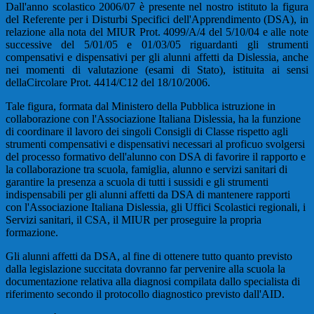
Dall'anno scolastico 2006/07 è presente nel nostro istituto la figura
del Referente per i Disturbi Specifici dell'Apprendimento (DSA), in
relazione alla nota del MIUR Prot. 4099/A/4 del 5/10/04 e alle note
successive del 5/01/05 e 01/03/05 riguardanti gli strumenti
compensativi e dispensativi per gli alunni affetti da Dislessia, anche
nei momenti di valutazione (esami di Stato), istituita ai sensi
dellaCircolare Prot. 4414/C12 del 18/10/2006.
Tale figura, formata dal Ministero della Pubblica istruzione in
collaborazione con l'Associazione Italiana Dislessia, ha la funzione
di coordinare il lavoro dei singoli Consigli di Classe rispetto agli
strumenti compensativi e dispensativi necessari al proficuo svolgersi
del processo formativo dell'alunno con DSA di favorire il rapporto e
la collaborazione tra scuola, famiglia, alunno e servizi sanitari di
garantire la presenza a scuola di tutti i sussidi e gli strumenti
indispensabili per gli alunni affetti da DSA di mantenere rapporti
con l'Associazione Italiana Dislessia, gli Uffici Scolastici regionali, i
Servizi sanitari, il CSA, il MIUR per proseguire la propria
formazione.
Gli alunni affetti da DSA, al fine di ottenere tutto quanto previsto
dalla legislazione succitata dovranno far pervenire alla scuola la
documentazione relativa alla diagnosi compilata dallo specialista di
riferimento secondo il protocollo diagnostico previsto dall'AID.