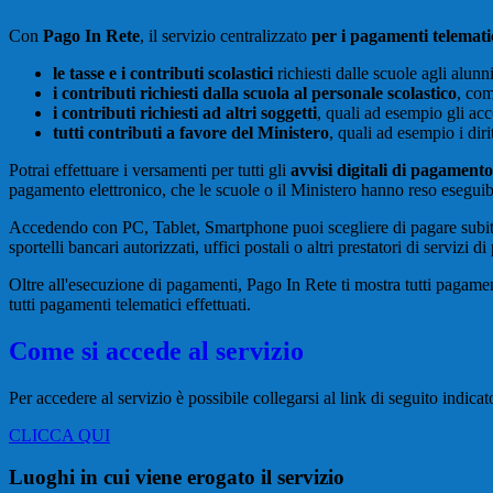
Con
Pago In Rete
, il servizio centralizzato
per i pagamenti telemati
le tasse e i contributi scolastici
richiesti dalle scuole agli alunn
i contributi richiesti dalla scuola al personale scolastico
, com
i contributi richiesti ad altri soggetti
, quali ad esempio gli a
tutti contributi a favore del Ministero
, quali ad esempio i diri
Potrai effettuare i versamenti per tutti gli
avvisi digitali di pagamento
pagamento elettronico, che le scuole o il Ministero hanno reso eseguib
Accedendo con PC, Tablet, Smartphone puoi scegliere di pagare subito 
sportelli bancari autorizzati, uffici postali o altri prestatori di ser
Oltre all'esecuzione di pagamenti, Pago In Rete ti mostra tutti pagamenti 
tutti pagamenti telematici effettuati.
Come si accede al servizio
Per accedere al servizio è possibile collegarsi al link di seguito indicat
CLICCA QUI
Luoghi in cui viene erogato il servizio