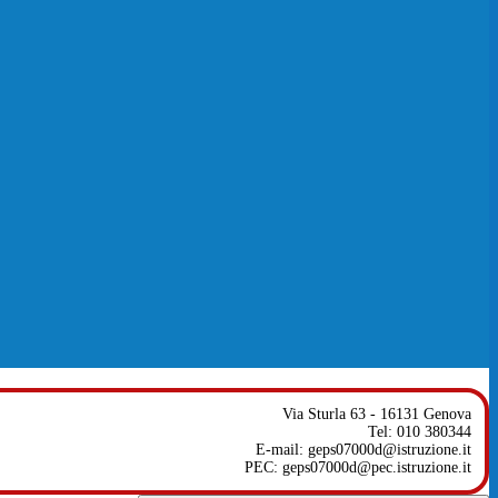
Via Sturla 63 - 16131 Genova
Tel: 010 380344
E-mail: geps07000d@istruzione.it
PEC: geps07000d@pec.istruzione.it