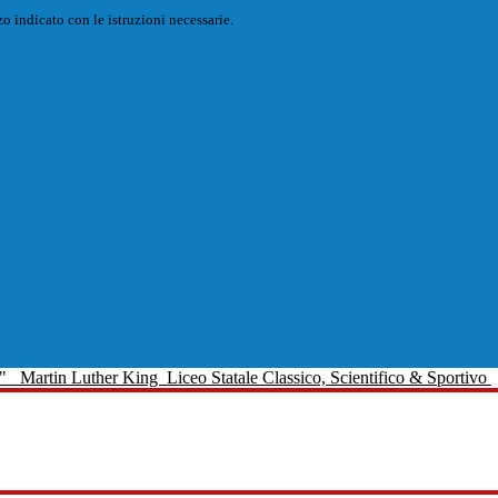
o indicato con le istruzioni necessarie.
Martin Luther King
Liceo Statale Classico, Scientifico & Sportivo