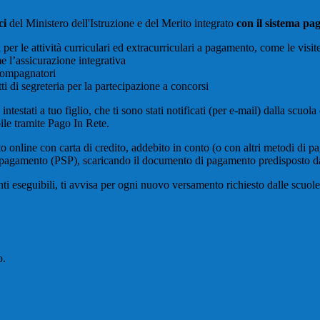
ci
del Ministero dell'Istruzione e del Merito integrato
con il sistema p
i per le attività curriculari ed extracurriculari a pagamento, come le visit
e l’assicurazione integrativa
ccompagnatori
tti di segreteria per la partecipazione a concorsi
intestati a tuo figlio, che ti sono stati notificati (per e-mail) dalla scuo
ile tramite Pago In Rete.
online con carta di credito, addebito in conto (o con altri metodi di p
vizi di pagamento (PSP), scaricando il documento di pagamento predisposto
eseguibili, ti avvisa per ogni nuovo versamento richiesto dalle scuole, ti 
o.