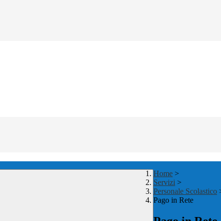
Home
>
Servizi
>
Personale Scolastico
Pago in Rete