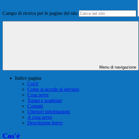
Campo di ricerca per le pagine del sito
Menu di navigazione
Indice pagina
Cos'è
Come si accede al servizio
Cosa serve
Tempi e scadenze
Contatti
Ulteriori informazioni
A cosa serve
Descrizione breve
Cos'è