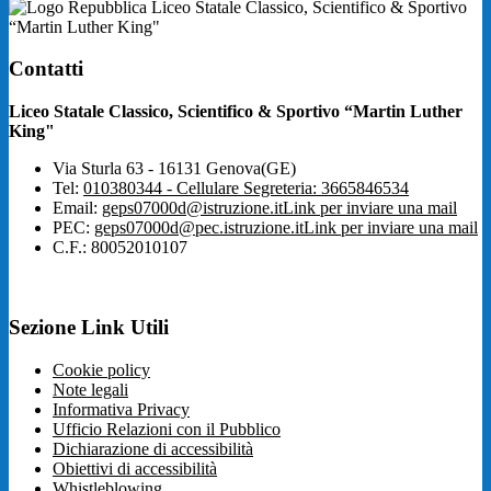
Liceo Statale Classico, Scientifico & Sportivo
“Martin Luther King"
Contatti
Liceo Statale Classico, Scientifico & Sportivo “Martin Luther
King"
Via Sturla 63 - 16131 Genova(GE)
Tel:
010380344 - Cellulare Segreteria: 3665846534
Email:
geps07000d@istruzione.it
Link per inviare una mail
PEC:
geps07000d@pec.istruzione.it
Link per inviare una mail
C.F.: 80052010107
Sezione Link Utili
Cookie policy
Note legali
Informativa Privacy
Ufficio Relazioni con il Pubblico
Dichiarazione di accessibilità
Obiettivi di accessibilità
Whistleblowing