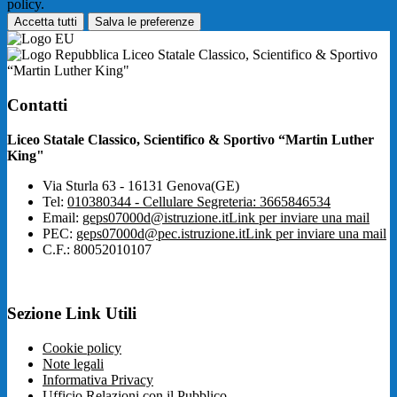
policy.
Accetta tutti
Salva le preferenze
Liceo Statale Classico, Scientifico & Sportivo
“Martin Luther King"
Contatti
Liceo Statale Classico, Scientifico & Sportivo “Martin Luther
King"
Via Sturla 63 - 16131 Genova(GE)
Tel:
010380344 - Cellulare Segreteria: 3665846534
Email:
geps07000d@istruzione.it
Link per inviare una mail
PEC:
geps07000d@pec.istruzione.it
Link per inviare una mail
C.F.: 80052010107
Sezione Link Utili
Cookie policy
Note legali
Informativa Privacy
Ufficio Relazioni con il Pubblico